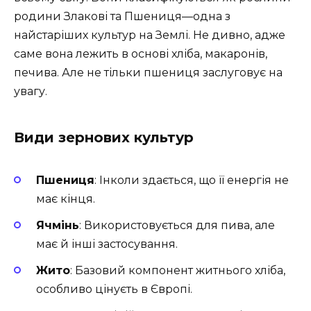
родини Злакові та Пшениця—одна з
найстаріших культур на Землі. Не дивно, адже
саме вона лежить в основі хліба, макаронів,
печива. Але не тільки пшениця заслуговує на
увагу.
Види зернових культур
Пшениця
: Інколи здається, що її енергія не
має кінця.
Ячмінь
: Використовується для пива, але
має й інші застосування.
Жито
: Базовий компонент житнього хліба,
особливо цінуєть в Європі.