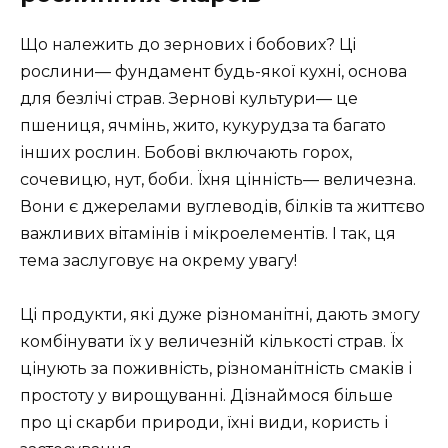
Що належить до зернових і бобових? Ці
рослини— фундамент будь-якої кухні, основа
для безлічі страв. Зернові культури— це
пшениця, ячмінь, жито, кукурудза та багато
інших рослин. Бобові включають горох,
сочевицю, нут, боби. Їхня цінність— величезна.
Вони є джерелами вуглеводів, білків та життєво
важливих вітамінів і мікроелементів. І так, ця
тема заслуговує на окрему увагу!
Ці продукти, які дуже різноманітні, дають змогу
комбінувати їх у величезній кількості страв. Їх
цінують за поживність, різноманітність смаків і
простоту у вирощуванні. Дізнаймося більше
про ці скарби природи, їхні види, користь і