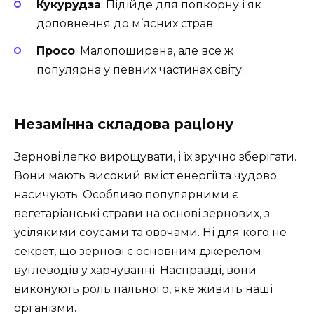
Кукурудза
: Підійде для попкорну і як
доповнення до м’ясних страв.
Просо
: Малопоширена, але все ж
популярна у певних частинах світу.
Незамінна складова раціону
Зернові легко вирощувати, і їх зручно зберігати.
Вони мають високий вміст енергії та чудово
насичують. Особливо популярними є
вегетаріанські страви на основі зернових, з
усілякими соусами та овочами. Ні для кого не
секрет, що зернові є основним джерелом
вуглеводів у харчуванні. Насправді, вони
виконують роль пального, яке живить наші
організми.