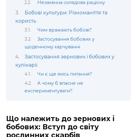
Незамінна складова раціону
Бобові культури: Різноманіття та
користь
Чим вражають бобові?
Застосування бобових у
щоденному харчуванні
Застосування зернових і бобових у
кулінарії
Чи є ще якісь питання?
А чому б власне не
експериментувати?
Що належить до зернових і
бобових: Вступ до світу
рослинних скарбів