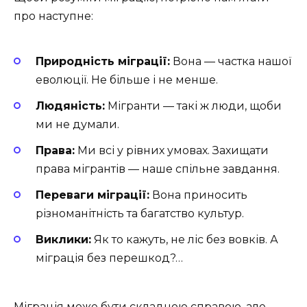
про наступне:
Природність міграції:
Вона — частка нашої
еволюції. Не більше і не менше.
Людяність:
Мігранти — такі ж люди, щоби
ми не думали.
Права:
Ми всі у рівних умовах. Захищати
права мігрантів — наше спільне завдання.
Переваги міграції:
Вона приносить
різноманітність та багатство культур.
Виклики:
Як то кажуть, не ліс без вовків. А
міграція без перешкод?…
Міграція може бути складною справою, але