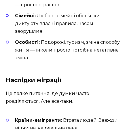
— просто страшно.
Сімейні:
Любов і сімейні обов’язки
диктують власні правила, часом
зворушливі.
Особисті:
Подорожі, туризм, зміна способу
життя — інколи просто потрібна негативна
зміна.
Наслідки міграції
Це палке питання, де думки часто
розділяються. Але все-таки…
Країни-емігранти:
Втрата людей. Завжди
відчутна, як реальна рана.