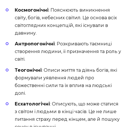
Космогонічні
: Пояснюють виникнення
світу, богів, небесних світил. Це основа всіх
світоглядних концепцій, які існували в
давнину.
Антропогонічні
: Розкривають таємниці
створення людини, її призначення та роль у
світі.
Теогонічні
: Описи життя та діянь богів, які
формували уявлення людей про
божественні сили та їх вплив на людські
долі.
Есхатологічні
: Описують, що може статися
з світом і людьми в кінці часів. Це не лише
питання страху перед кінцем, але й пошуку
сенсу в існуванні.