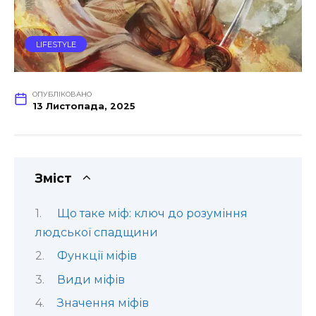
LIFESTYLE
ОПУБЛІКОВАНО
13 Листопада, 2025
Зміст
Що таке міф: ключ до розуміння
людської спадщини
Функції міфів
Види міфів
Значення міфів