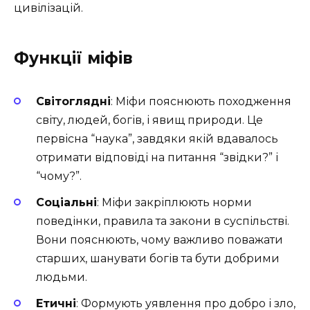
цивілізацій.
Функції міфів
Світоглядні
: Міфи пояснюють походження
світу, людей, богів, і явищ природи. Це
первісна “наука”, завдяки якій вдавалось
отримати відповіді на питання “звідки?” і
“чому?”.
Соціальні
: Міфи закріплюють норми
поведінки, правила та закони в суспільстві.
Вони пояснюють, чому важливо поважати
старших, шанувати богів та бути добрими
людьми.
Етичні
: Формують уявлення про добро і зло,