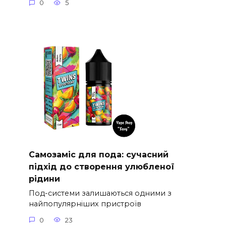
0
5
Самозаміс для пода: сучасний
підхід до створення улюбленої
рідини
Под-системи залишаються одними з
найпопулярніших пристроїв
0
23