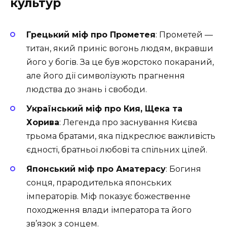
культур
Грецький міф про Прометея
: Прометей —
титан, який приніс вогонь людям, вкравши
його у богів. За це був жорстоко покараний,
але його дії символізують прагнення
людства до знань і свободи.
Український міф про Кия, Щека та
Хорива
: Легенда про заснування Києва
трьома братами, яка підкреслює важливість
єдності, братньої любові та спільних цілей.
Японський міф про Аматерасу
: Богиня
сонця, прародителька японських
імператорів. Міф показує божественне
походження влади імператора та його
зв’язок з сонцем.