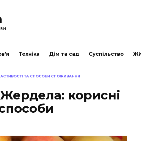
a
ави
в’я
Техніка
Дім та сад
Суспільство
Ж
ВЛАСТИВОСТІ ТА СПОСОБИ СПОЖИВАННЯ
 Жердела: корисні
 способи