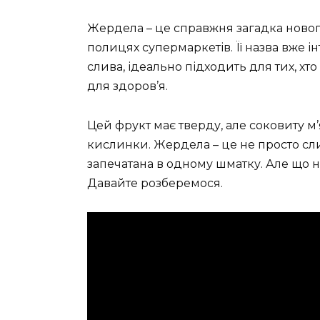
Жердела – це справжня загадка нового
полицях супермаркетів. Її назва вже ін
слива, ідеально підходить для тих, хт
для здоров’я.
Цей фрукт має тверду, але соковиту м’я
кислинки. Жердела – це не просто сли
запечатана в одному шматку. Але що 
Давайте розберемося.