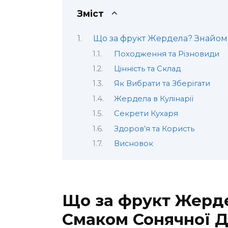
Зміст
Що за фрукт Жердела? Знайомс
Походження та Різновиди
Цінність та Склад
Як Вибрати та Зберігати
Жердела в Кулінарії
Секрети Кухаря
Здоров’я та Користь
Висновок
Що за фрукт Жерде
Смаком Сонячної 