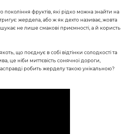
 покоління фруктів, які рідко можна знайти на
тригує: жердела, або ж як дехто називає, жовта
о шукає не лише смакові приємності, а й користь
коть, що поєднує в собі відтінки солодкості та
ва, це ніби миттєвість сонячної дороги,
насправді робить жерделу такою унікальною?