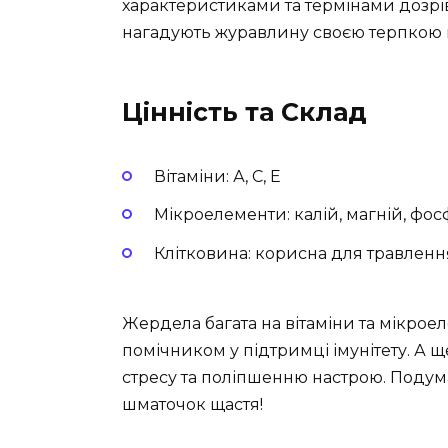
характеристиками та термінами дозріван
нагадують журавлину своєю терпкою 
Цінність та Склад
Вітаміни: А, C, E
Мікроелементи: калій, магній, фо
Клітковина: корисна для травленн
Жердела багата на вітаміни та мікро
помічником у підтримці імунітету. А 
стресу та поліпшенню настрою. Подумайт
шматочок щастя!