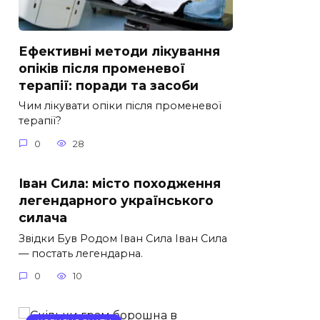
Ефективні методи лікування
опіків після променевої
терапії: поради та засоби
Чим лікувати опіки після променевої
терапії?
0
28
Іван Сила: місто походження
легендарного українського
силача
Звідки Був Родом Іван Сила Іван Сила
— постать легендарна.
0
10