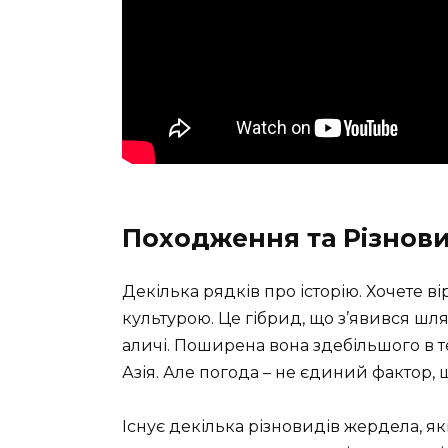
Походження та Різнов
Декілька рядків про історію. Хочете ві
культурою. Це гібрид, що з’явився ш
аличі. Поширена вона здебільшого в те
Азія. Але погода – не єдиний фактор, щ
Існує декілька різновидів жердела, я