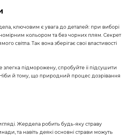
и
ела, ключовим є увага до деталей: при виборі
вномірним кольором та без чорних плям. Секрет
ого світла. Так вона зберігає свої властивості
же злегка підморожену, спробуйте її підсушити
! Ніби й тому, що природний процес дозрівання
игляді. Жердела робить будь-яку страву
нади, та навіть деякі основні страви можуть