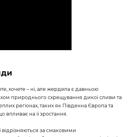
иди
рте, хочете – ні, але жердела є давньою
ляхом природнього схрещування дикої сливи та
плих регіонах, таких як Південна Європа та
о впливає на її зростання.
кі відрізняються за смаковими