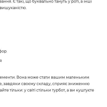
ня. Є такі, що буквально тануть у роті, а інші
вишуканістю.
сфор
я
елементи. Вона може стати вашим маленьким
ще, завдяки своєму складу, сприяє зниженню
е тільки: у світі стільки турбот, а ви куштуєте