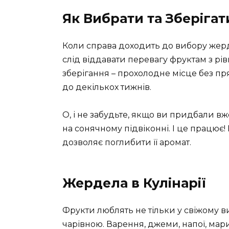
Як Вибрати та Зберігат
Коли справа доходить до вибору жерд
слід віддавати перевагу фруктам з рі
зберігання – прохолодне місце без прям
до декількох тижнів.
О, і не забудьте, якщо ви придбали в
на сонячному підвіконні. І це працює
дозволяє поглибити її аромат.
Жердела в Кулінарії
Фрукти люблять не тільки у свіжому в
чарівною. Варення, джеми, напої, мари