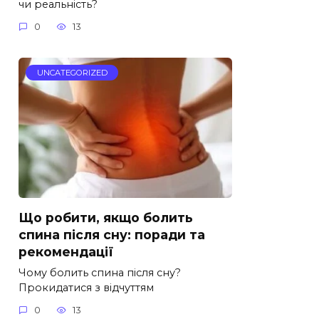
чи реальність?
0
13
UNCATEGORIZED
Що робити, якщо болить
спина після сну: поради та
рекомендації
Чому болить спина після сну?
Прокидатися з відчуттям
0
13