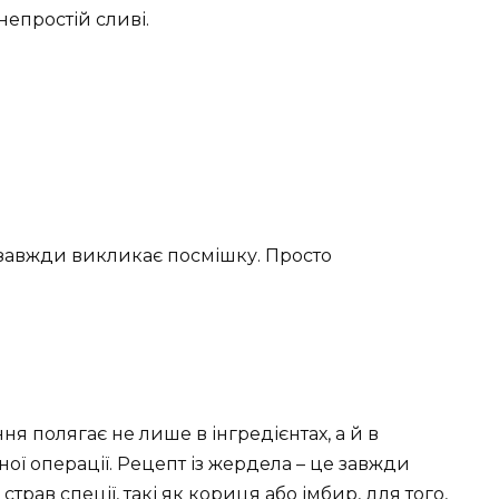
непростій сливі.
завжди викликає посмішку. Просто
я полягає не лише в інгредієнтах, а й в
ої операції. Рецепт із жердела – це завжди
трав спеції, такі як кориця або імбир, для того,