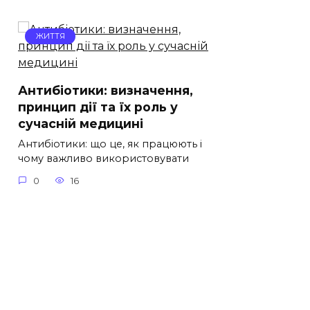
ЖИТТЯ
Антибіотики: визначення,
принцип дії та їх роль у
сучасній медицині
Антибіотики: що це, як працюють і
чому важливо використовувати
0
16