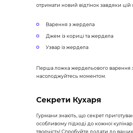
отримати новий відтінок завдяки цій 
Варення з жердела
Джем із кориці та жердела
Узвар із жердела
Перша ложка жердельового варення 
насолоджуйтесь моментом.
Секрети Кухаря
Гурмани знають, що секрет приготуванн
особливому підході до кожної кулінарн
творчість! Спробуйте додати до ваших с