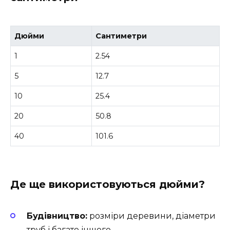
Дюйми
Сантиметри
1
2.54
5
12.7
10
25.4
20
50.8
40
101.6
Де ще використовуються дюйми?
Будівництво:
розміри деревини, діаметри
труб і багато іншого