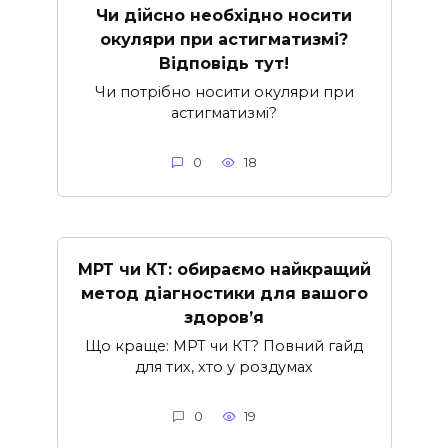
Чи дійсно необхідно носити
окуляри при астигматизмі?
Відповідь тут!
Чи потрібно носити окуляри при
астигматизмі?
0
18
МРТ чи КТ: обираємо найкращий
метод діагностики для вашого
здоров’я
Що краще: МРТ чи КТ? Повний гайд
для тих, хто у роздумах
0
19