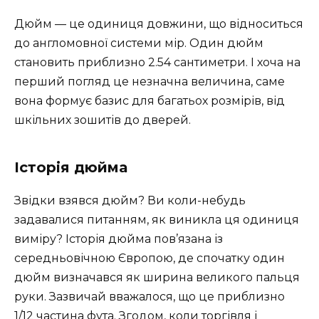
Дюйм — це одиниця довжини, що відноситься
до англомовної системи мір. Один дюйм
становить приблизно 2.54 сантиметри. І хоча на
перший погляд це незначна величина, саме
вона формує базис для багатьох розмірів, від
шкільних зошитів до дверей.
Історія дюйма
Звідки взявся дюйм? Ви коли-небудь
задавалися питанням, як виникла ця одиниця
виміру? Історія дюйма пов’язана із
середньовічною Європою, де спочатку один
дюйм визначався як ширина великого пальця
руки. Зазвичай вважалося, що це приблизно
1/12 частина фута. Згодом, коли торгівля і