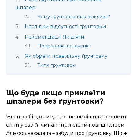
шпалер
Чому ґрунтовка така важлива?
Наслідки відсутності ґрунтовки
Рекомендації: Як діяти
Покрокова інструкція
Як обрати правильну ґрунтовку
Типи ґрунтовок
Що буде якщо приклеїти
шпалери без ґрунтовки?
Уявіть собі цю ситуацію: ви вирішили оновити
стіни у своїй кімнаті і приклеїти нові шпалери.
Але ось незадача – забули про ґрунтовку. Що ж