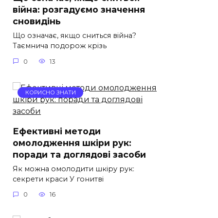
війна: розгадуємо значення
сновидінь
Що означає, якщо сниться війна?
Таємнича подорож крізь
0
13
КОРИСНО ЗНАТИ
Ефективні методи
омолодження шкіри рук:
поради та доглядові засоби
Як можна омолодити шкіру рук:
секрети краси У гонитві
0
16