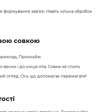
я формування зав’язі. Навіть кілька обробок
овою совкою
априклад, Проклэйм.
весни і до кінця літа. Совка не спить.
ий огляд. Ось що допомагає перемагати!
ості