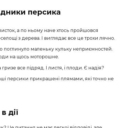
ідники персика
листок, а по ньому наче хтось пройшовся
елощі з дерева. І виглядає все це трохи лячно.
во поглинуло маленьку кульку неприємностей.
оди на щось моторошне.
 гризе все підряд. І листя, і плоди. Є надія?
аші персики прикрашені плямами, які точно не
в дії
? Це питання не має легкої відповіді, але