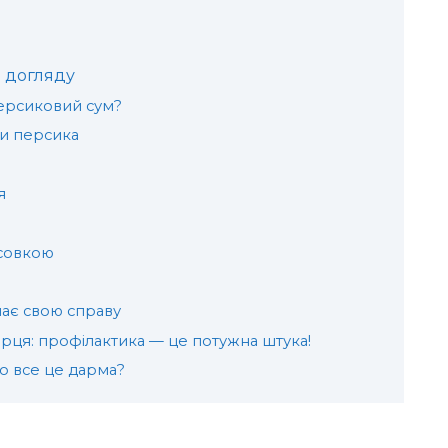
 догляду
ерсиковий сум?
ки персика
я
совкою
нає свою справу
арця: профілактика — це потужна штука!
 все це дарма?