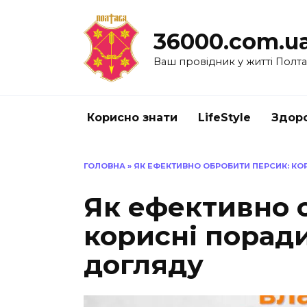
Перейти
до
36000.com.u
вмісту
Ваш провідник у житті Полт
Корисно знати
LifeStyle
Здоро
ГОЛОВНА
»
ЯК ЕФЕКТИВНО ОБРОБИТИ ПЕРСИК: КО
Як ефективно 
корисні поради
догляду