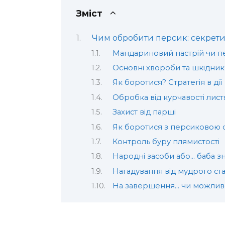
Зміст
Чим обробити персик: секрети
Мандариновий настрій чи п
Основні хвороби та шкідни
Як боротися? Стратегія в дії
Обробка від курчавості лист
Захист від парші
Як боротися з персиковою 
Контроль буру плямистості
Народні засоби або… баба з
Нагадування від мудрого ст
На завершення… чи можливо