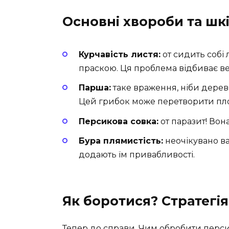
Основні хвороби та шк
Курчавість листя:
от сидить собі 
праскою. Ця проблема відбиває вес
Парша:
таке враження, ніби дере
Цей грибок може перетворити пл
Персикова совка:
от паразит! Вона
Бура плямистість:
неочікувано в
додають їм привабливості.
Як боротися? Стратегія 
Тепер до справи. Чим обробити персик