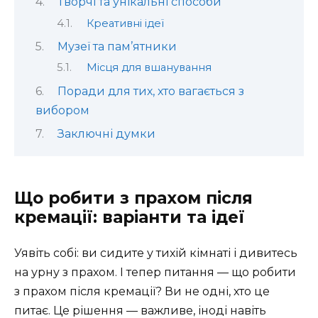
Творчі та унікальні способи
Креативні ідеї
Музеї та пам’ятники
Місця для вшанування
Поради для тих, хто вагається з
вибором
Заключні думки
Що робити з прахом після
кремації: варіанти та ідеї
Уявіть собі: ви сидите у тихій кімнаті і дивитесь
на урну з прахом. І тепер питання — що робити
з прахом після кремації? Ви не одні, хто це
питає. Це рішення — важливе, іноді навіть