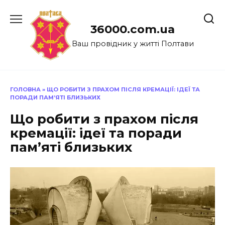
Перейти
до
36000.com.ua
вмісту
Ваш провідник у житті Полтави
ГОЛОВНА
»
ЩО РОБИТИ З ПРАХОМ ПІСЛЯ КРЕМАЦІЇ: ІДЕЇ ТА
ПОРАДИ ПАМ’ЯТІ БЛИЗЬКИХ
Що робити з прахом після
кремації: ідеї та поради
пам’яті близьких