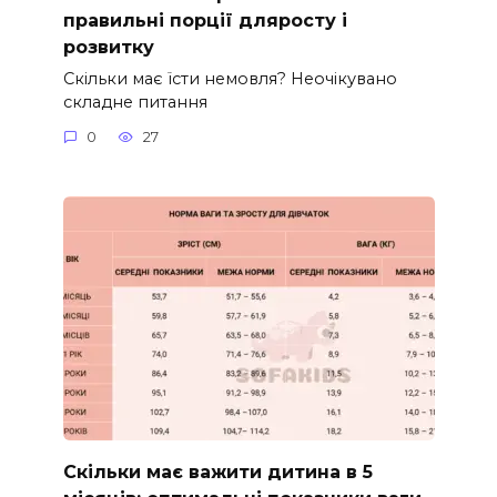
правильні порції дляросту і
розвитку
Скільки має їсти немовля? Неочікувано
складне питання
0
27
Скільки має важити дитина в 5