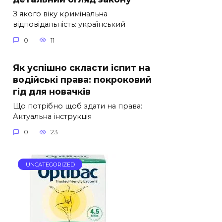
З якого віку кримінальна
відповідальність: український
0
11
Як успішно скласти іспит на
водійські права: покроковий
гід для новачків
Що потрібно щоб здати на права:
Актуальна інструкція
0
23
UNCATEGORIZED