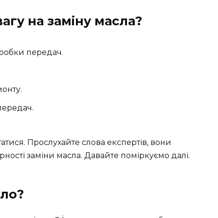
агу на заміну масла?
робки передач.
онту.
передач.
атися. Прослухайте слова експертів, вони
ності заміни масла. Давайте поміркуємо далі.
сло?