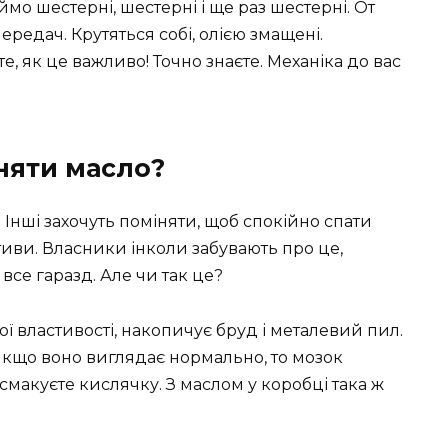
ймо шестерні, шестерні і ще раз шестерні. От
ередач. Крутяться собі, олією змащені.
е, як це важливо! Точно знаєте. Механіка до вас
іняти масло?
. Інші захочуть поміняти, щоб спокійно спати
ктиви. Власники інколи забувають про це,
все гаразд. Але чи так це?
вої властивості, накопичує бруд і металевий пил.
якщо воно виглядає нормально, то мозок
— смакуєте кислячку. З маслом у коробці така ж