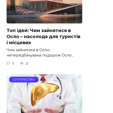
Топ ідей: Чим зайнятися в
Осло – насолода для туристів
і місцевих
Чим зайнятися в Осло:
непередбачувана подорож Осло…
0
21
СУСПІЛЬСТВО