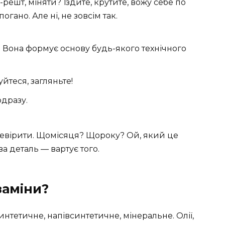
-решт, міняти? Їздите, крутите, вожу себе по
огано. Але ні, не зовсім так.
 Вона формує основу будь-якого технічного
йтеся, загляньте!
дразу.
еревірити. Щомісяця? Щороку? Ой, який це
ва деталь — вартує того.
заміни?
интетичне, напівсинтетичне, мінеральне. Олії,