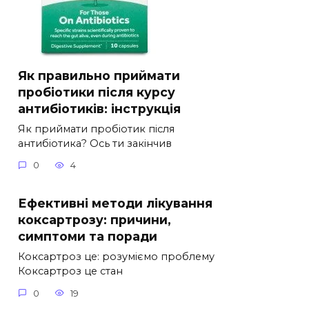
Як правильно приймати
пробіотики після курсу
антибіотиків: інструкція
Як приймати пробіотик після
антибіотика? Ось ти закінчив
0
4
Ефективні методи лікування
коксартрозу: причини,
симптоми та поради
Коксартроз це: розуміємо проблему
Коксартроз це стан
0
19