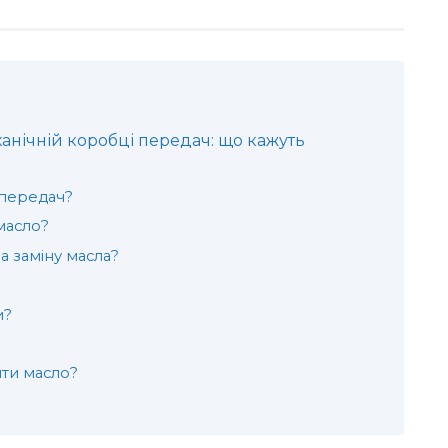
ханічній коробці передач: що кажуть
 передач?
масло?
а заміну масла?
и?
ити масло?