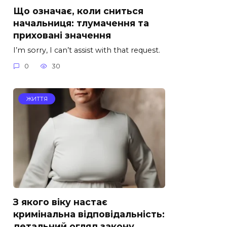
Що означає, коли сниться
начальниця: тлумачення та
приховані значення
I’m sorry, I can’t assist with that request.
0
30
ЖИТТЯ
З якого віку настає
кримінальна відповідальність:
детальний огляд закону