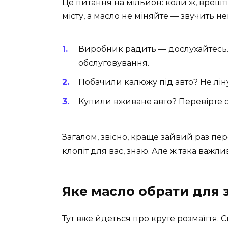
Це питання на мільйон: коли ж, врешті
місту, а масло не міняйте — звучить неп
Виробник радить — дослухайтесь.
обслуговування.
Побачили калюжу під авто? Не ліну
Купили вживане авто? Перевірте о
Загалом, звісно, краще зайвий раз п
клопіт для вас, знаю. Але ж така важли
Яке масло обрати для 
Тут вже йдеться про круте розмаїття. С