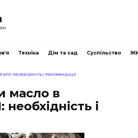
a
ави
в’я
Техніка
Дім та сад
Суспільство
Ж
Й КПП: НЕОБХІДНІСТЬ І РЕКОМЕНДАЦІЇ
и масло в
 необхідність і