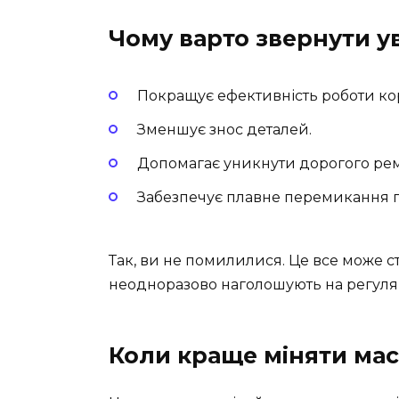
Чому варто звернути ув
Покращує ефективність роботи ко
Зменшує знос деталей.
Допомагає уникнути дорогого рем
Забезпечує плавне перемикання 
Так, ви не помилилися. Це все може ст
неодноразово наголошують на регуляр
Коли краще міняти ма