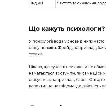
Індійці
Чистота та очищення, вод
Що кажуть психологи?
У психології вода у сновидіннях част
стану психіки. Фрейд, наприклад, ба
страхів.
Цікаво, що сучасні психологи не обм
намагаються зрозуміти, як саме ці сим
стосується, наприклад, Карла Юнга, то
колективне несвідоме, де дійсність п