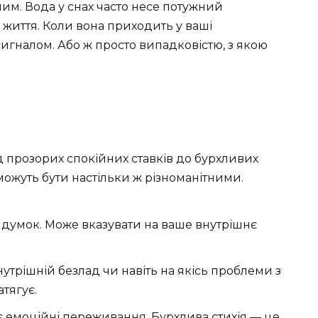
ним. Вода у снах часто несе потужний
 життя. Коли вона приходить у ваші
игналом. Або ж просто випадковістю, з якою
д прозорих спокійних ставків до бурхливих
 можуть бути настільки ж різноманітними.
 думок. Може вказувати на ваше внутрішнє
утрішній безлад чи навіть на якісь проблеми з
атягує.
є емоційні переживання. Бурхлива стихія — це