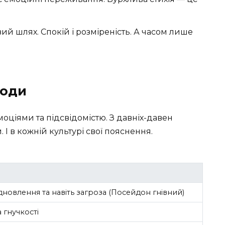
ий шлях. Спокій і розміреність. А часом лише
води
моціями та підсвідомістю. З давніх-давен
І в кожній культурі свої пояснення.
дновлення та навіть загроза (Посейдон гнівний)
 гнучкості