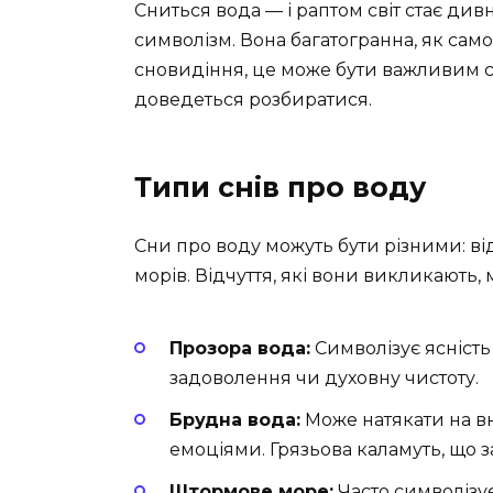
Сниться вода — і раптом світ стає див
символізм. Вона багатогранна, як само
сновидіння, це може бути важливим с
доведеться розбиратися.
Типи снів про воду
Сни про воду можуть бути різними: ві
морів. Відчуття, які вони викликають,
Прозора вода:
Символізує ясність
задоволення чи духовну чистоту.
Брудна вода:
Може натякати на вн
емоціями. Грязьова каламуть, що з
Штормове море:
Часто символізу