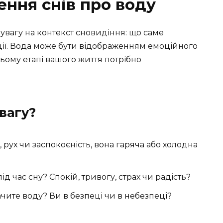
ення снів про воду
увагу на контекст сновидіння: що саме
ції. Вода може бути відображенням емоційного
цьому етапі вашого життя потрібно
вагу?
, рух чи заспокоєність, вона гаряча або холодна
д час сну? Спокій, тривогу, страх чи радість?
чите воду? Ви в безпеці чи в небезпеці?