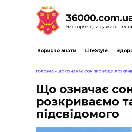
Перейти
до
36000.com.u
вмісту
Ваш провідник у житті Полт
Корисно знати
LifeStyle
Здоро
ГОЛОВНА
»
ЩО ОЗНАЧАЄ СОН ПРО ВОДУ: РОЗКРИ
Що означає сон
розкриваємо т
підсвідомого