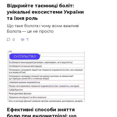
Відкрийте таємниці боліт:
унікальні екосистеми України
та їхня роль
Що таке болота і чому вони важливі
Болота — це не просто
0
7
СУСПІЛЬСТВО
Ефективні способи зняття
болю при ендометріозі: що