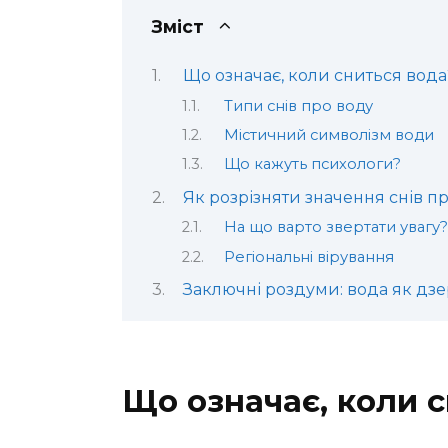
Зміст
Що означає, коли сниться вода
Типи снів про воду
Містичний символізм води
Що кажуть психологи?
Як розрізняти значення снів п
На що варто звертати увагу?
Регіональні вірування
Заключні роздуми: вода як дзе
Що означає, коли 