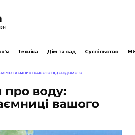
a
ави
в’я
Техніка
Дім та сад
Суспільство
Ж
ВАЄМО ТАЄМНИЦІ ВАШОГО ПІДСВІДОМОГО
 про воду:
аємниці вашого