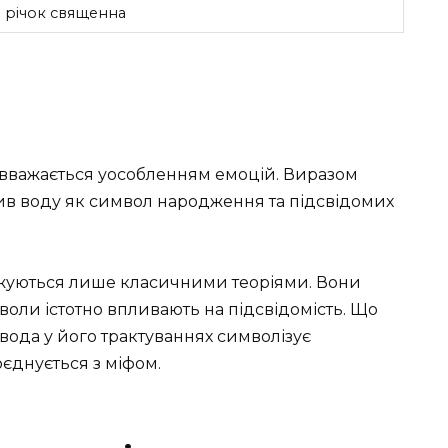
а річок священна
о вважається уособленням емоцій. Виразом
чив воду як символ народження та підсвідомих
ежуються лише класичними теоріями. Вони
воли істотно впливають на підсвідомість. Що
 вода у його трактуваннях символізує
оєднується з міфом.