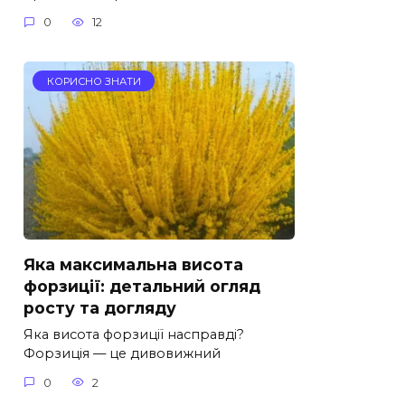
0
12
КОРИСНО ЗНАТИ
Яка максимальна висота
форзиції: детальний огляд
росту та догляду
Яка висота форзиції насправді?
Форзиція — це дивовижний
0
2