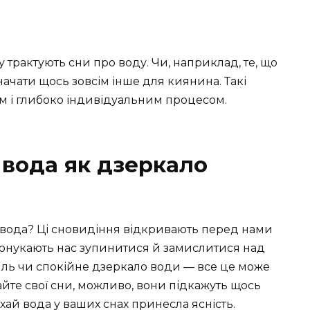
у трактують сни про воду. Чи, наприклад, те, що
ачати щось зовсім інше для киянина. Такі
им і глибоко індивідуальним процесом.
 вода як дзеркало
я вода? Ці сновидіння відкривають перед нами
спонукають нас зупинитися й замислитися над
иль чи спокійне дзеркало води — все це може
айте свої сни, можливо, вони підкажуть щось
нехай вода у ваших снах принесла ясність.