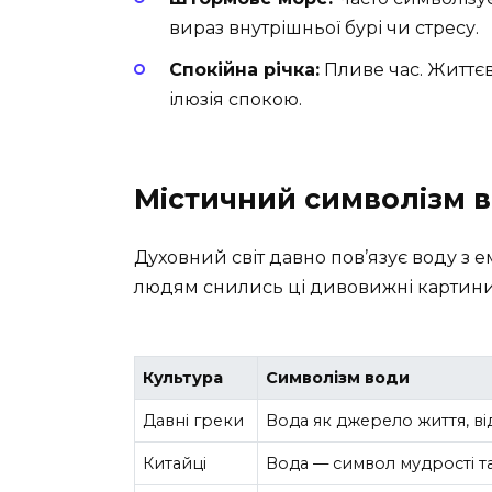
вираз внутрішньої бурі чи стресу.
Спокійна річка:
Пливе час. Життєв
ілюзія спокою.
Містичний символізм 
Духовний світ давно пов’язує воду з е
людям снились ці дивовижні картини. 
Культура
Символізм води
Давні греки
Вода як джерело життя, ві
Китайці
Вода — символ мудрості та