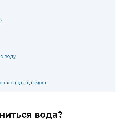
?
ро воду
ркало підсвідомості
сниться вода?