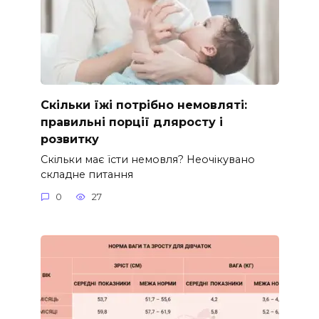
Скільки їжі потрібно немовляті:
правильні порції дляросту і
розвитку
Скільки має їсти немовля? Неочікувано
складне питання
0
27