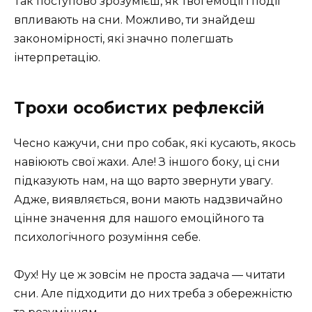
Так поступово зрозумієш, як твої емоції і події
впливають на сни. Можливо, ти знайдеш
закономірності, які значно полегшать
інтерпретацію.
Трохи особистих рефлексій
Чесно кажучи, сни про собак, які кусають, якось
навіюють свої жахи. Але! З іншого боку, ці сни
підказують нам, на що варто звернути увагу.
Адже, виявляється, вони мають надзвичайно
цінне значення для нашого емоційного та
психологічного розуміння себе.
Фух! Ну це ж зовсім не проста задача — читати
сни. Але підходити до них треба з обережністю