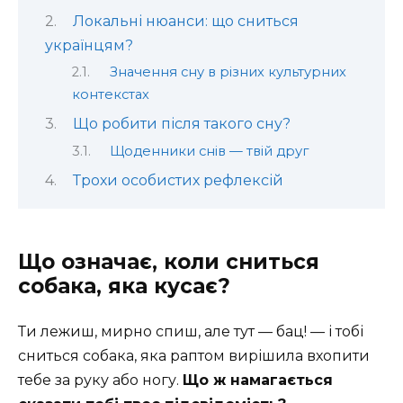
Локальні нюанси: що сниться
українцям?
Значення сну в різних культурних
контекстах
Що робити після такого сну?
Щоденники снів — твій друг
Трохи особистих рефлексій
Що означає, коли сниться
собака, яка кусає?
Ти лежиш, мирно спиш, але тут — бац! — і тобі
сниться собака, яка раптом вирішила вхопити
тебе за руку або ногу.
Що ж намагається