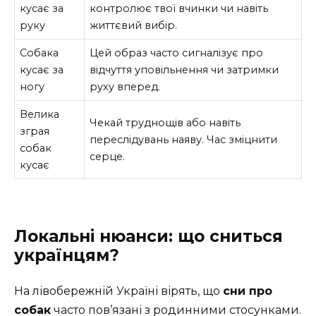
кусає за
контролює твої вчинки чи навіть
руку
життєвий вибір.
Собака
Цей образ часто сигналізує про
кусає за
відчуття уповільнення чи затримки
ногу
руху вперед.
Велика
Чекай труднощів або навіть
зграя
переслідувань наяву. Час зміцнити
собак
серце.
кусає
Локальні нюанси: що сниться
українцям?
На лівобережній Україні вірять, що
сни про
собак
часто пов’язані з родинними стосунками.