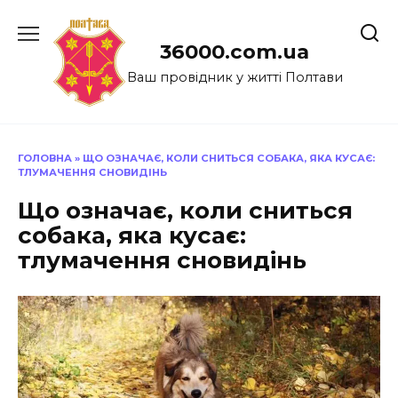
Перейти
до
36000.com.ua
вмісту
Ваш провідник у житті Полтави
ГОЛОВНА
»
ЩО ОЗНАЧАЄ, КОЛИ СНИТЬСЯ СОБАКА, ЯКА КУСАЄ:
ТЛУМАЧЕННЯ СНОВИДІНЬ
Що означає, коли сниться
собака, яка кусає:
тлумачення сновидінь