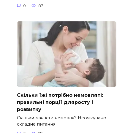
0
87
Скільки їжі потрібно немовляті:
правильні порції дляросту і
розвитку
Скільки має їсти немовля? Неочікувано
складне питання