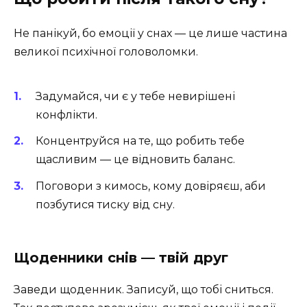
Не панікуй, бо емоції у снах — це лише частина
великої психічної головоломки.
Задумайся, чи є у тебе невирішені
конфлікти.
Концентруйся на те, що робить тебе
щасливим — це відновить баланс.
Поговори з кимось, кому довіряєш, аби
позбутися тиску від сну.
Щоденники снів — твій друг
Заведи щоденник. Записуй, що тобі сниться.