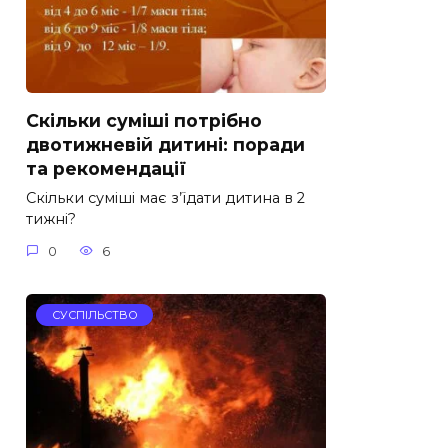
Скільки суміші потрібно
двотижневій дитині: поради
та рекомендації
Скільки суміші має з’їдати дитина в 2
тижні?
0
6
СУСПІЛЬСТВО