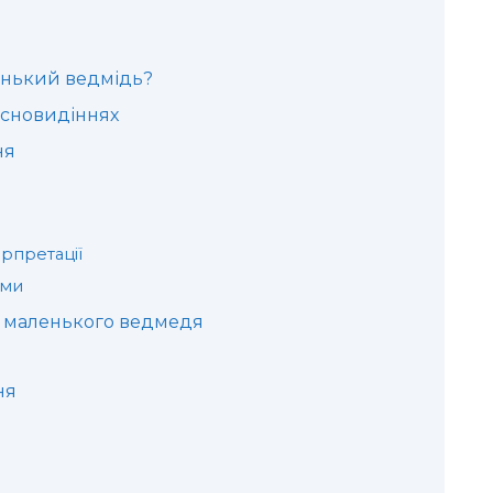
енький ведмідь?
 сновидіннях
ня
ерпретації
ями
о маленького ведмедя
ня