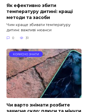
Як ефективно збити
температуру дитині: кращі
методи та засоби
Чим краще збивати температуру
дитині: важливі нюанси
0
31
КОРИСНО ЗНАТИ
Чи варто знімати розбите
захисне скло: плюси та мінуси