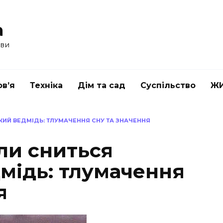
a
ави
в’я
Техніка
Дім та сад
Суспільство
Ж
КИЙ ВЕДМІДЬ: ТЛУМАЧЕННЯ СНУ ТА ЗНАЧЕННЯ
ли сниться
мідь: тлумачення
я