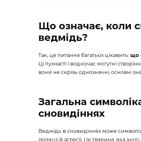
Що означає, коли 
ведмідь?
Так, це питання багатьох цікавить:
що 
Ці пухнасті і водночас могутні створі
вони не скрізь однозначні, основні зн
Загальна символік
сновидіннях
Ведмідь в сновидіннях може символізу
ізоляції й агресії. Це тварина, яка інод