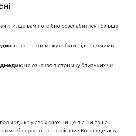
сні
ачити, що вам потрібно розслабитися і більше
едик:
ваші страхи можуть бути підсвідомими,
едмедик:
це означає підтримку близьких чи
едмедика у своїх снах: чи це ліс, чи ваше
з ним, або просто спостерігали? Кожна деталь