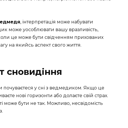
ведмедя
, інтерпретація може набувати
дик може уособлювати вашу вразливість,
нколи це може бути свідченням прихованих
агу на якийсь аспект свого життя.
т сновидіння
 ви почуваєтеся у сні з ведмедиком. Якщо це
иваєте нові горизонти або долаєте свій страх.
і може бути не так. Можливо, несвідомість
з.