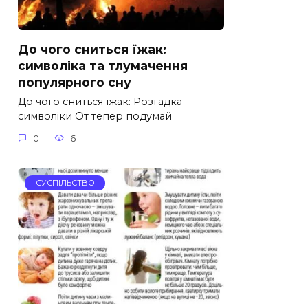
До чого сниться їжак:
символіка та тлумачення
популярного сну
До чого сниться їжак: Розгадка
символіки От тепер подумай
0
6
СУСПІЛЬСТВО