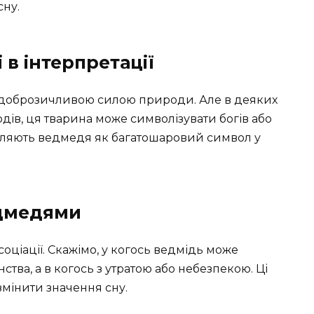
сну.
 в інтерпретації
 з доброзичливою силою природи. Але в деяких
одів, ця тварина може символізувати богів або
виділяють ведмедя як багатошаровий символ у
едмедями
асоціації. Скажімо, у когось ведмідь може
тва, а в когось з утратою або небезпекою. Ці
змінити значення сну.