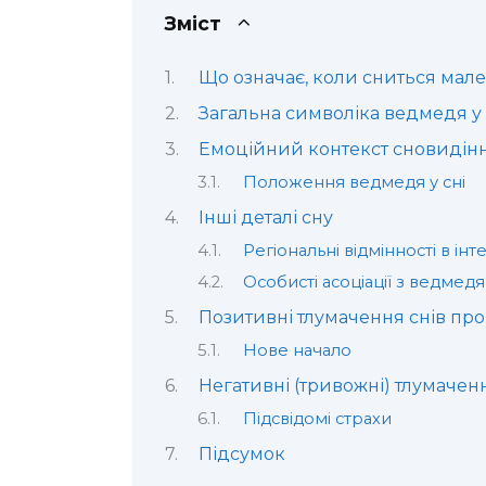
Зміст
Що означає, коли сниться мал
Загальна символіка ведмедя у
Емоційний контекст сновидін
Положення ведмедя у сні
Інші деталі сну
Регіональні відмінності в інт
Особисті асоціації з ведмед
Позитивні тлумачення снів пр
Нове начало
Негативні (тривожні) тлумачен
Підсвідомі страхи
Підсумок