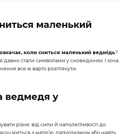
сниться маленький
означає, коли сниться маленький ведмідь
?
ння давно стали символами у сновидіннях. І хоча
ачення все ж варто розглянути.
а ведмедя у
вати різне: від сили й наполегливості до
і асоціюється з матір’ю, патріотизмом або навіть