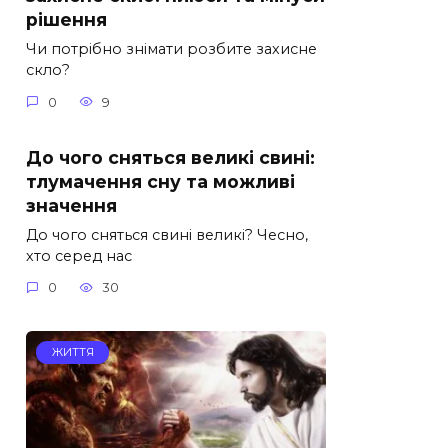
рішення
Чи потрібно знімати розбите захисне
скло?
0
9
До чого сняться великі свині:
тлумачення сну та можливі
значення
До чого сняться свині великі? Чесно,
хто серед нас
0
30
ЖИТТЯ