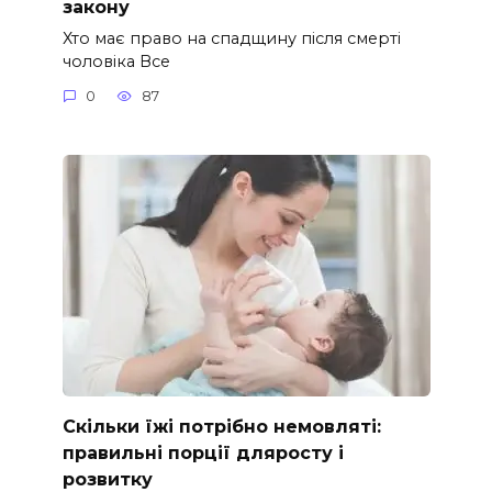
закону
Хто має право на спадщину після смерті
чоловіка Все
0
87
Скільки їжі потрібно немовляті:
правильні порції дляросту і
розвитку