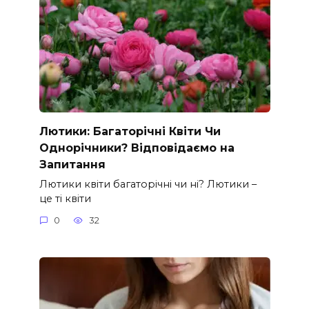
Лютики: Багаторічні Квіти Чи
Однорічники? Відповідаємо на
Запитання
Лютики квіти багаторічні чи ні? Лютики –
це ті квіти
0
32