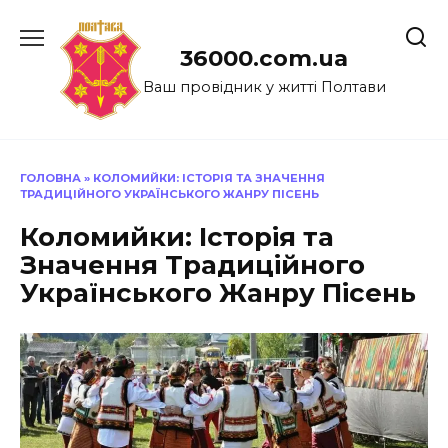
Перейти
до
36000.com.ua
вмісту
Ваш провідник у житті Полтави
ГОЛОВНА
»
КОЛОМИЙКИ: ІСТОРІЯ ТА ЗНАЧЕННЯ
ТРАДИЦІЙНОГО УКРАЇНСЬКОГО ЖАНРУ ПІСЕНЬ
Коломийки: Історія та
Значення Традиційного
Українського Жанру Пісень