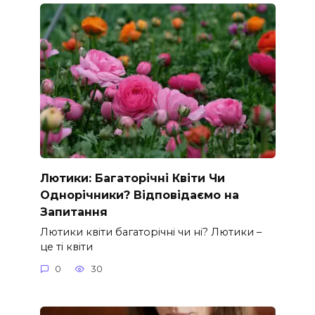
Лютики: Багаторічні Квіти Чи
Однорічники? Відповідаємо на
Запитання
Лютики квіти багаторічні чи ні? Лютики –
це ті квіти
0
30