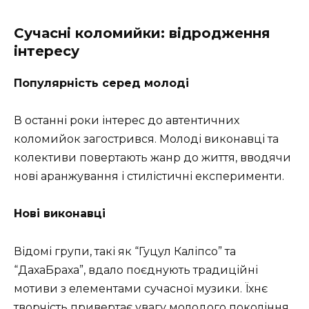
Сучасні коломийки: відродження
інтересу
Популярність серед молоді
В останні роки інтерес до автентичних
коломийок загострився. Молоді виконавці та
колективи повертають жанр до життя, вводячи
нові аранжування і стилістичні експерименти.
Нові виконавці
Відомі групи, такі як “Гуцул Каліпсо” та
“ДахаБраха”, вдало поєднують традиційні
мотиви з елементами сучасної музики. Їхнє
творчість привертає увагу молодого покоління