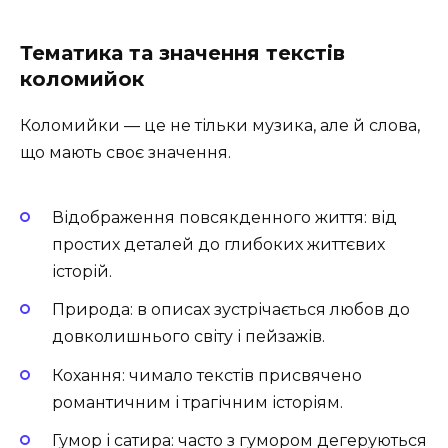
Тематика та значення текстів
коломийок
Коломийки — це не тільки музика, але й слова,
що мають своє значення.
Відображення повсякденного життя: від
простих деталей до глибоких життєвих
історій.
Природа: в описах зустрічається любов до
довколишнього світу і пейзажів.
Кохання: чимало текстів присвячено
романтичним і трагічним історіям.
Гумор і сатира: часто з гумором дегеруються