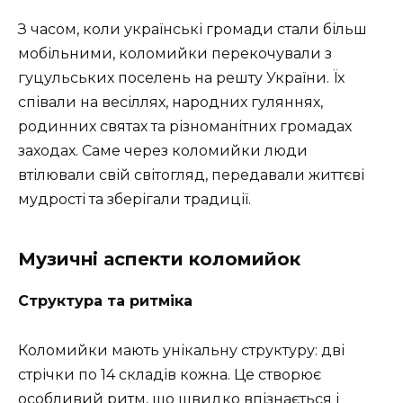
З часом, коли українські громади стали більш
мобільними, коломийки перекочували з
гуцульських поселень на решту України. Їх
співали на весіллях, народних гуляннях,
родинних святах та різноманітних громадах
заходах. Саме через коломийки люди
втілювали свій світогляд, передавали життєві
мудрості та зберігали традиції.
Музичні аспекти коломийок
Структура та ритміка
Коломийки мають унікальну структуру: дві
стрічки по 14 складів кожна. Це створює
особливий ритм, що швидко впізнається і