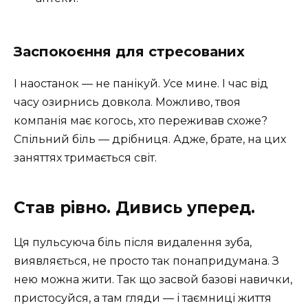
Заспокоєння для стресованих
І наостанок — не панікуй. Усе мине. І час від
часу озирнись довкола. Можливо, твоя
компанія має когось, хто переживав схоже?
Спільний біль — дрібниця. Адже, брате, на цих
заняттях тримається світ.
Став рівно. Дивись уперед.
Ця пульсуюча біль після видалення зуба,
виявляється, не просто так понапридумана. З
нею можна жити. Так що засвой базові навички,
пристосуйся, а там гляди — і таємниці життя