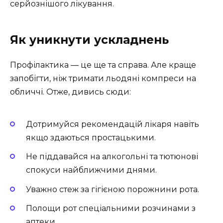
серйознішого лікування.
Як уникнути ускладнень
Профілактика — це ще та справа. Але краще
запобігти, ніж тримати льодяні компреси на
обличчі. Отже, дивись сюди:
Дотримуйся рекомендацій лікаря навіть
якщо здаються простацькими.
Не піддавайся на алкогольні та тютюнові
спокуси найближчими днями.
Уважно стеж за гігієною порожнини рота.
Полощи рот спеціальними розчинами з
аптеки.