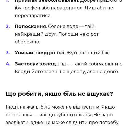
Приймай знеболювальні
. Добре працюють
ібупрофен або парацетамол. Лиш аби не
перестаратися.
Полоскання
. Солона вода — твій
найкращий друг. Полощи нею рот
обережно.
Уникай твердої їжі
. Жуй на інший бік.
Застосуй холод
. Лід — такий собі чарівник.
Клади його ззовні на щелепу, але не довго.
Що робити, якщо біль не вщухає?
Іноді, на жаль, біль може не відпустити. Якщо
так сталося — час до зубного лікаря. Не варто
зволікати, адже це може свідчити про потребу