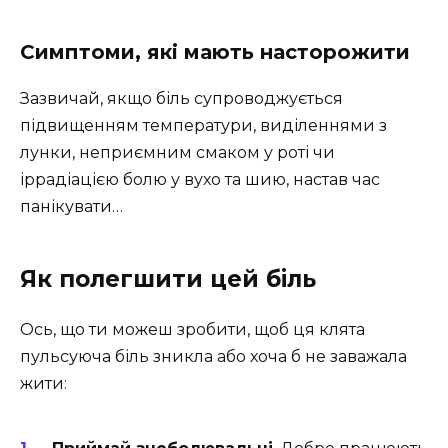
Симптоми, які мають насторожити
Зазвичай, якщо біль супроводжується
підвищенням температури, виділеннями з
лунки, неприємним смаком у роті чи
іррадіацією болю у вухо та шию, настав час
панікувати…
Як полегшити цей біль
Ось, що ти можеш зробити, щоб ця клята
пульсуюча біль зникла або хоча б не заважала
жити: