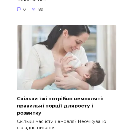
0
89
Скільки їжі потрібно немовляті:
правильні порції дляросту і
розвитку
Скільки має їсти немовля? Неочікувано
складне питання