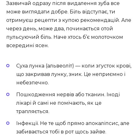
Зазвичай одразу після видалення зуба все
може виглядати добре. Біль відступає, ти
отримуєш рецепти з купою рекомендацій. Але
через день, може два, починається отой
пульсуючий біль. Наче хтось б’є молоточком
всередині ясен.
Суха лунка (альвеоліт) — коли згусток крові,
що закривав лунку, зник. Це неприємно і
небезпечно.
Пошкодження нервів або тканин. Іноді
лікарі й самі не помічають, як це
трапляється.
Інфекції. Не те щоб прямо апокаліпсис, але
забивається тобі в рот щось зайве.