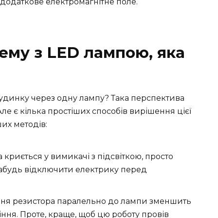
додаткове електромагнітне поле.
ему з LED лампою, яка
 будинку через одну лампу? Така перспектива
ле є кілька простіших способів вирішення цієї
их методів:
криється у вимикачі з підсвіткою, просто
 забудь відключити електрику перед
ня резистора паралельно до лампи зменшить
ння. Проте, краще, щоб цю роботу провів