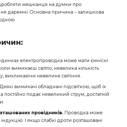
ідробляти мешканця на думки про
ння даремні. Основна причина – залишкова
одкою.
ричин:
удинках електропроводка може мати ємнісні
 коли вимикаєш світло, невелика кількість
пу, викликаючи невелике світіння.
Деякі вимикачі обладнані підсвіткою, щоб їх
тка постійно подає невеликий струм, достатній
и.
зташованих провідників.
Проводка може
індукцію. І якщо слабкі дроти розташовані