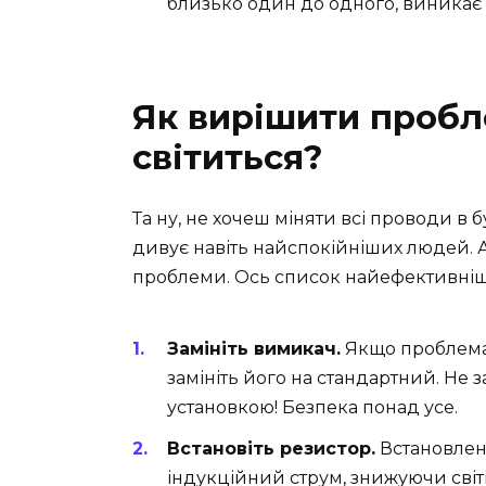
близько один до одного, виникає 
Як вирішити пробл
світиться?
Та ну, не хочеш міняти всі проводи в
дивує навіть найспокійніших людей. А
проблеми. Ось список найефективніш
Замініть вимикач.
Якщо проблема 
замініть його на стандартний. Не
установкою! Безпека понад усе.
Встановіть резистор.
Встановлен
індукційний струм, знижуючи світі