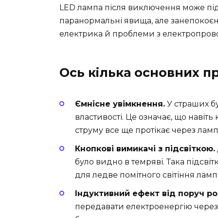
LED лампа після виключення може п
паранормальні явища, але занепокоє
електрика й проблеми з електропров
Ось кілька основних п
Ємнісне увімкнення.
У страших б
властивості. Це означає, що навіть
струму все ще протікає через лам
Кнопкові вимикачі з підсвіткою.
було видно в темряві. Така підсві
для ледве помітного світіння ламп
Індуктивний ефект від поруч ро
передавати електроенергію через 