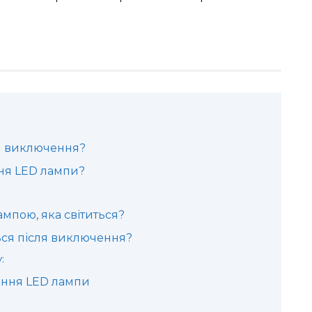
ля виключення?
ня LED лампи?
:
мпою, яка світиться?
ться після виключення?
:
іння LED лампи