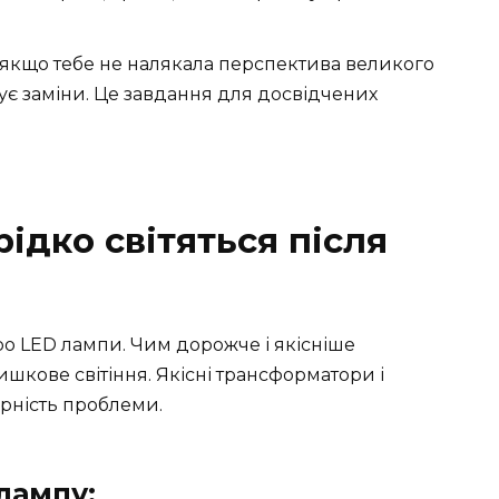
якщо тебе не налякала перспектива великого
є заміни. Це завдання для досвідчених
рідко світяться після
ро LED лампи. Чим дорожче і якісніше
шкове світіння. Якісні трансформатори і
рність проблеми.
лампу: