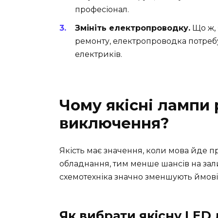
професіонал.
Змініть електропроводку.
Що ж, 
ремонту, електропроводка потребу
електриків.
Чому якісні лампи 
виключення?
Якість має значення, коли мова йде п
обладнання, тим менше шансів на зали
схемотехніка значно зменшують ймові
Як вибрати якісну LED 