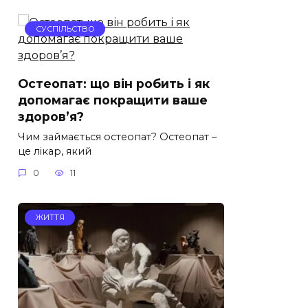
СУСПІЛЬСТВО
Остеопат: що він робить і як
допомагає покращити ваше
здоров’я?
Чим займається остеопат? Остеопат –
це лікар, який
0
11
ЖИТТЯ