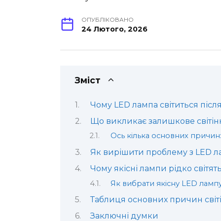
ОПУБЛІКОВАНО
24 Лютого, 2026
Зміст
Чому LED лампа світиться піс
Що викликає залишкове світін
Ось кілька основних причин
Як вирішити проблему з LED ла
Чому якісні лампи рідко світя
Як вибрати якісну LED лампу
Таблиця основних причин світ
Заключні думки