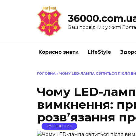
Перейти
до
36000.com.u
вмісту
Ваш провідник у житті Полт
Корисно знати
LifeStyle
Здоро
ГОЛОВНА
»
ЧОМУ LED-ЛАМПА СВІТИТЬСЯ ПІСЛЯ В
Чому LED-лампа
вимкнення: пр
розв’язання п
СУСПІЛЬСТВО