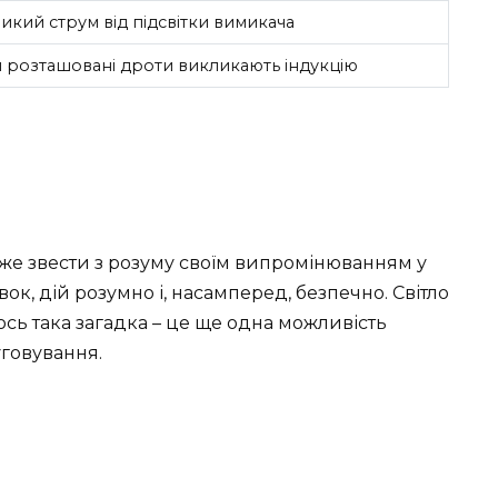
икий струм від підсвітки вимикача
 розташовані дроти викликають індукцію
може звести з розуму своїм випромінюванням у
вок, дій розумно і, насамперед, безпечно. Світло
І ось така загадка – це ще одна можливість
уговування.