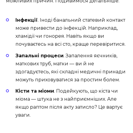
можливих причин. Подивимося детальніше.
Інфекції
. Іноді банальний статевий контакт
може привести до інфекцій. Наприклад,
хламідії чи гонорея. Навіть якщо ви
почуваєтесь на всі сто, краще перевіритися.
Запальні процеси
. Запалення яєчників,
маткових труб, матки — ви й не
здогадуєтесь, які складні медичні принади
можуть приховуватися за простим болем.
Кісти та міоми
. Подейкують, що кіста чи
міома — штука не з найприємніших. Але
якщо раптом після акту затисло? Це вартує
уваги.