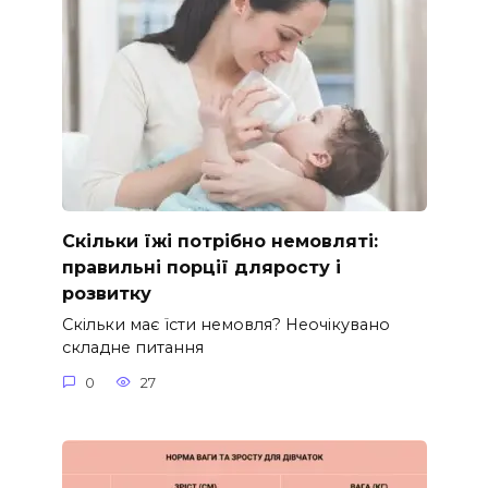
Скільки їжі потрібно немовляті:
правильні порції дляросту і
розвитку
Скільки має їсти немовля? Неочікувано
складне питання
0
27