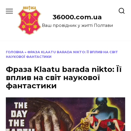
Перейти
до
36000.com.ua
вмісту
Ваш провідник у житті Полтави
ГОЛОВНА
»
ФРАЗА KLAATU BARADA NIKTO: ЇЇ ВПЛИВ НА СВІТ
НАУКОВОЇ ФАНТАСТИКИ
Фраза Klaatu barada nikto: Її
вплив на світ наукової
фантастики