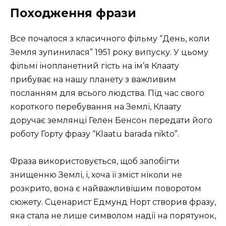
Походження фрази
Все почалося з класичного фільму “День, коли
Земля зупинилася” 1951 року випуску. У цьому
фільмі інопланетний гість на ім’я Клаату
прибуває на нашу планету з важливим
посланням для всього людства. Під час свого
короткого перебування на Землі, Клаату
доручає землянці Гелен Бенсон передати його
роботу Горту фразу “Klaatu barada nikto”.
Фраза використовується, щоб запобігти
знищенню Землі, і, хоча її зміст ніколи не
розкрито, вона є найважливішим поворотом
сюжету. Сценарист Едмунд Норт створив фразу,
яка стала не лише символом надії на порятунок,