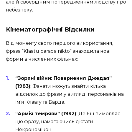
але й своєрідним попередженням людству про
небезпеку.
Кінематографічні Відсилки
Від моменту свого першого використання,
фраза “Klaatu barada nikto” знаходила нові
форми в численних фільмах:
“Зоряні війни: Повернення Джедая”
(1983)
: Фанати можуть знайти кілька
відсилок до фрази у вигляді персонажів на
ім’я Клаату та Барда.
“Армія темряви” (1992)
: Де Еш вимовляє
цю фразу, намагаючись дістати
Некрономікон.