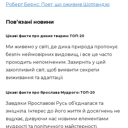
Роберт Бернс: Поет, що оживив Шотландію
Пов’язані новини
Цікаві факти про диких тварин: ТОП-20
Ми живемо у світі, де дика природа пропонує
безліч неймовірних видовищ, і все це часто
проходить непоміченим. Зазирніть у цей
захопливий світ, щоб виявити секрети
виживання та адаптації.
Цікаві факти про Ярослава Мудрого: ТОП-20
Завдяки Ярославові Русь об’єдналася та
зміцніла. Інтерес до його життя й досягнень не
вщухає, дивуючи нас новими елементами
мудрості та політичного майстерності.