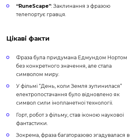
“RuneScape”
: Заклинання з фразою
телепортує гравця.
Цікаві факти
Фраза була придумана Едмундом Нортом
без конкретного значення, але стала
символом миру.
У фільмі “День, коли Земля зупинилася”
електропостачання було відновлено як
символ сили інопланетної технології.
Горт, робот з фільму, став іконою наукової
фантастики.
Зокрема, фраза багаторазово згадувалася в