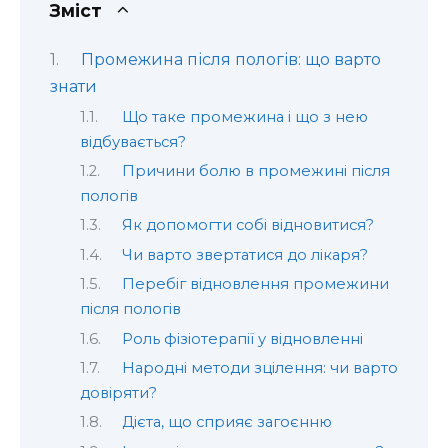
Зміст
Промежина після пологів: що варто
знати
Що таке промежина і що з нею
відбувається?
Причини болю в промежині після
пологів
Як допомогти собі відновитися?
Чи варто звертатися до лікаря?
Перебіг відновлення промежини
після пологів
Роль фізіотерапії у відновленні
Народні методи зцілення: чи варто
довіряти?
Дієта, що сприяє загоєнню