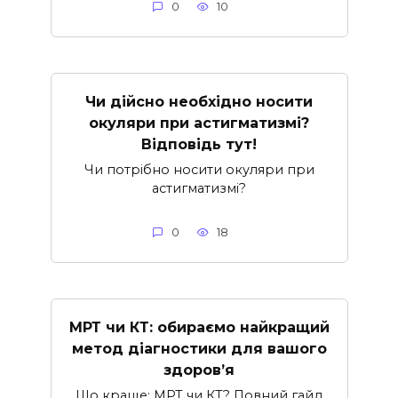
0
10
Чи дійсно необхідно носити
окуляри при астигматизмі?
Відповідь тут!
Чи потрібно носити окуляри при
астигматизмі?
0
18
МРТ чи КТ: обираємо найкращий
метод діагностики для вашого
здоров’я
Що краще: МРТ чи КТ? Повний гайд