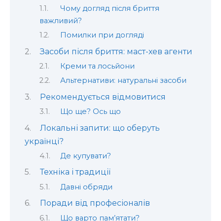
Чому догляд після бриття
важливий?
Помилки при догляді
Засоби після бриття: маст-хев агенти
Креми та лосьйони
Альтернативи: натуральні засоби
Рекомендується відмовитися
Що ще? Ось що
Локальні запити: що оберуть
українці?
Де купувати?
Техніка і традиції
Давні обряди
Поради від професіоналів
Що варто пам’ятати?