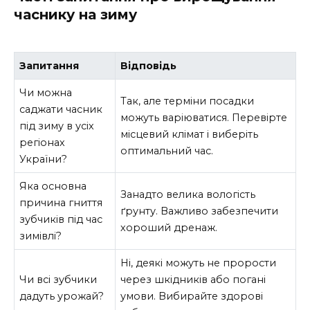
часнику на зиму
Запитання
Відповідь
Чи можна
Так, але терміни посадки
саджати часник
можуть варіюватися. Перевірте
під зиму в усіх
місцевий клімат і виберіть
регіонах
оптимальний час.
України?
Яка основна
Занадто велика вологість
причина гниття
ґрунту. Важливо забезпечити
зубчиків під час
хороший дренаж.
зимівлі?
Ні, деякі можуть не прорости
Чи всі зубчики
через шкідників або погані
дадуть урожай?
умови. Вибирайте здорові