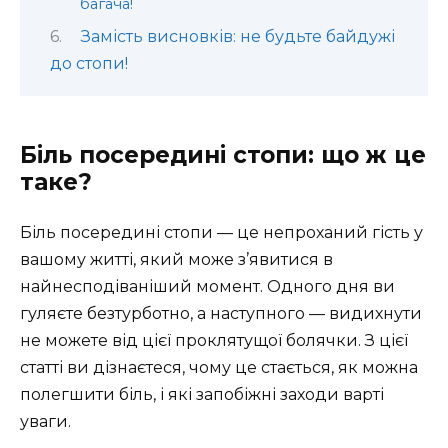
багача!
Замість висновків: не будьте байдужі
до стопи!
Біль посередині стопи: що ж це
таке?
Біль посередині стопи — це непроханий гість у
вашому житті, який може з’явитися в
найнесподіваніший момент. Одного дня ви
гуляєте безтурботно, а наступного — видихнути
не можете від цієї проклятущої болячки. З цієї
статті ви дізнаєтеся, чому це стається, як можна
полегшити біль, і які запобіжні заходи варті
уваги.