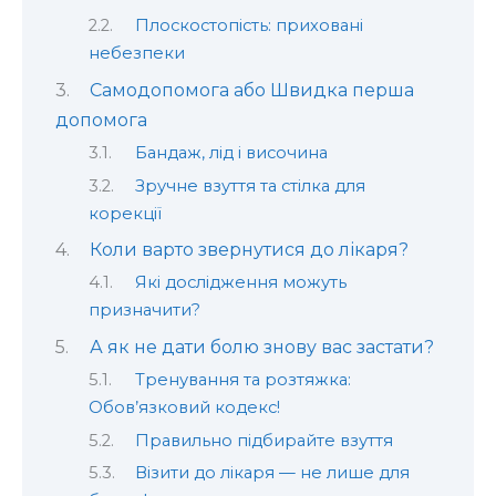
Плоскостопість: приховані
небезпеки
Самодопомога або Швидка перша
допомога
Бандаж, лід і височина
Зручне взуття та стілка для
корекції
Коли варто звернутися до лікаря?
Які дослідження можуть
призначити?
А як не дати болю знову вас застати?
Тренування та розтяжка:
Обов’язковий кодекс!
Правильно підбирайте взуття
Візити до лікаря — не лише для