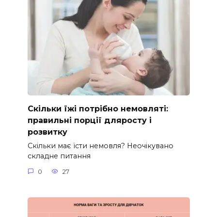
Скільки їжі потрібно немовляті:
правильні порції дляросту і
розвитку
Скільки має їсти немовля? Неочікувано
складне питання
0
27