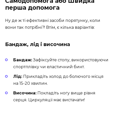
Самодопомога або Швидка
перша допомога
Ну де ж ті ефективні засоби порятунку, коли
вони так потрібні?! Втім, є кілька варіантів:
Бандаж, лід і височина
Бандаж:
Зафіксуйте стопу, використовуючи
спортплівку чи еластичний бинт.
Лід:
Прикладіть холод до болючого місця
на 15-20 хвилин.
Височина:
Покладіть ногу вище рівня
серця. Циркуляції має вистачати!