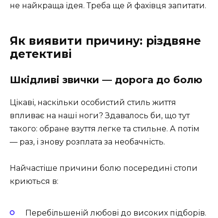
не найкраща ідея. Треба ще й фахівця запитати.
Як виявити причину: різдвяне
детективі
Шкідливі звички — дорога до болю
Цікаві, наскільки особистий стиль життя
впливає на наші ноги? Здавалось би, що тут
такого: обране взуття легке та стильне. А потім
— раз, і знову розплата за необачність.
Найчастіше причини болю посередині стопи
криються в:
Перебільшеній любові до високих підборів.