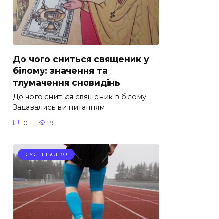
До чого сниться священик у
білому: значення та
тлумачення сновидінь
До чого сниться священик в білому
Задавались ви питанням
0
9
СУСПІЛЬСТВО