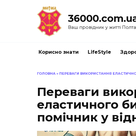
Перейти
до
36000.com.u
вмісту
Ваш провідник у житті Полт
Корисно знати
LifeStyle
Здоро
ГОЛОВНА
»
ПЕРЕВАГИ ВИКОРИСТАННЯ ЕЛАСТИЧНОГ
Переваги вико
еластичного б
помічник у від