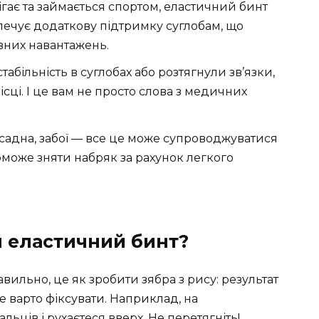
бігає та займається спортом, еластичний бинт
зпечує додаткову підтримку суглобам, що
вних навантажень.
абільність в суглобах або розтягнули зв’язки,
ісці. І це вам не просто слова з медичних
садна, забої — все це може супроводжуватися
може зняти набряк за рахунок легкого
и еластичний бинт?
авильно, це як зробити зябра з рису: результат
е варто фіксувати. Наприклад, на
льців і рухаєтеся вверх. Не перетягніть!