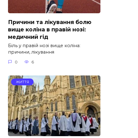
Причини та лікування болю
вище коліна в правій нозі:
медичний гід
Біль у правій нозі вище коліна:
причини, лікування
0
6
ЖИТТЯ