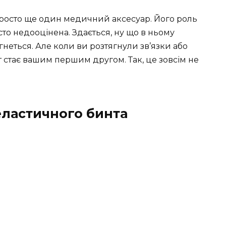
 просто ще один медичний аксесуар. Його роль
сто недооцінена. Здається, ну що в ньому
ягнеться. Але коли ви розтягнули зв’язки або
 стає вашим першим другом. Так, це зовсім не
еластичного бинта