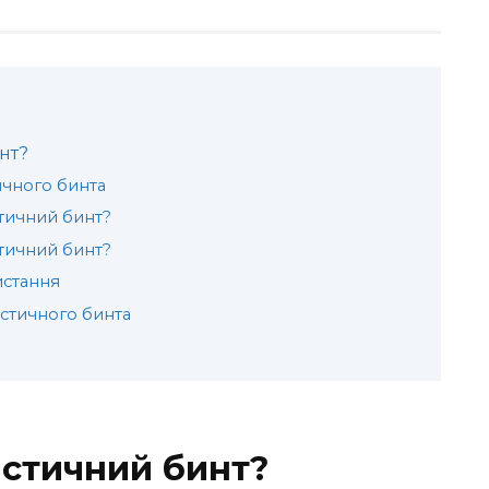
нт?
ичного бинта
тичний бинт?
стичний бинт?
истання
стичного бинта
стичний бинт?