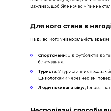
Важливо, щоб біле ночво м’яке не ста
Для кого стане в нагод
На диво, його універсальність вражає:
Спортсмени:
Від футболістів до те
бинтування.
Туристи:
У туристичних походах би
щиколотками через нерівні поверх
Люди похилого віку:
Допомагає пр
Несподівані способи в