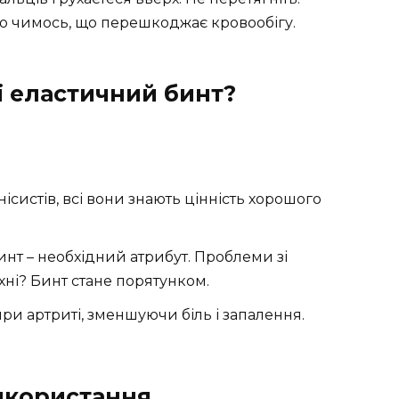
ло чимось, що перешкоджає кровообігу.
і еластичний бинт?
нісистів, всі вони знають цінність хорошого
нт – необхідний атрибут. Проблеми зі
ні? Бинт стане порятунком.
и артриті, зменшуючи біль і запалення.
икористання