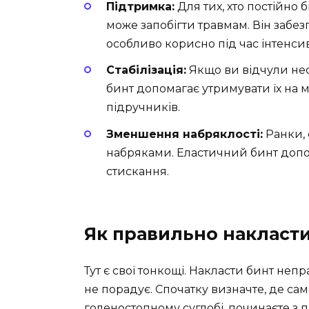
Підтримка:
Для тих, хто постійно 
може запобігти травмам. Він забе
особливо корисно під час інтенси
Стабілізація:
Якщо ви відчули нест
бинт допомагає утримувати їх на м
підручників.
Зменшення набряклості:
Ранки, 
набряками. Еластичний бинт допо
стискання.
Як правильно накласт
Тут є свої тонкощі. Накласти бинт непр
не порадує. Спочатку визначте, де сам
голеностопному суглобі, починаєте з па