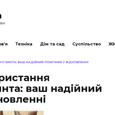
a
ави
в’я
Техніка
Дім та сад
Суспільство
Ж
О БИНТА: ВАШ НАДІЙНИЙ ПОМІЧНИК У ВІДНОВЛЕННІ
ристання
инта: ваш надійний
новленні