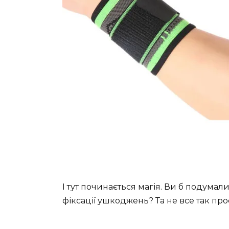
І тут починається магія. Ви б подума
фіксації ушкоджень? Та не все так про