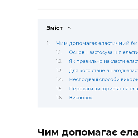
Зміст
Чим допомагає еластичний би
Основні застосування еласт
Як правильно накласти елас
Для кого стане в нагоді ела
Несподівані способи викор
Переваги використання ела
Висновок
Чим допомагає ела