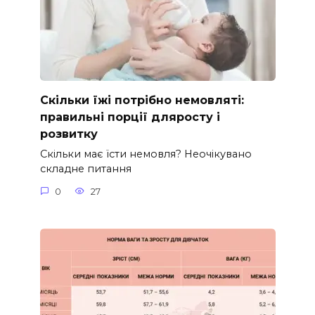
Скільки їжі потрібно немовляті:
правильні порції дляросту і
розвитку
Скільки має їсти немовля? Неочікувано
складне питання
0
27