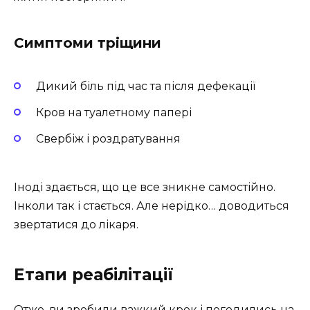
Симптоми тріщини
Дикий біль під час та після дефекації
Кров на туалетному папері
Свербіж і роздратування
Іноді здається, що це все зникне самостійно.
Інколи так і стається. Але нерідко… доводиться
звертатися до лікаря.
Етапи реабілітації
Отже, ви зробили важкий крок і погодились на