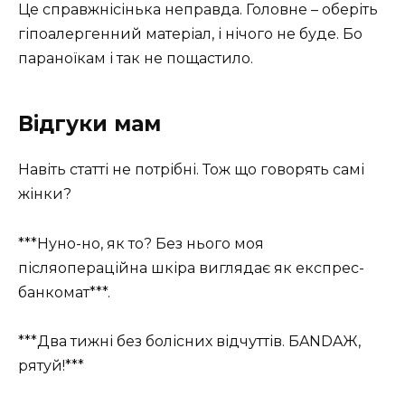
Це справжнісінька неправда. Головне – оберіть
гіпоалергенний матеріал, і нічого не буде. Бо
параноїкам і так не пощастило.
Відгуки мам
Навіть статті не потрібні. Тож що говорять самі
жінки?
***Нуно-но, як то? Без нього моя
післяопераційна шкіра виглядає як експрес-
банкомат***.
***Два тижні без болісних відчуттів. БANDAЖ,
рятуй!***