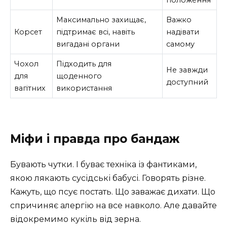
Максимально захищає,
Важко
Корсет
підтримає всі, навіть
надівати
вигадані органи
самому
Чохол
Підходить для
Не завжди
для
щоденного
доступний
вагітних
використання
Міфи і правда про бандаж
Бувають чутки. І буває техніка із фантиками,
якою лякають сусідські бабусі. Говорять різне.
Кажуть, що псує постать. Що заважає дихати. Що
спричиняє алергію на все навколо. Але давайте
відокремимо кукіль від зерна.