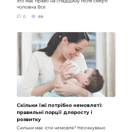
Хто має право на спадщину після смерті
чоловіка Все
0
88
Скільки їжі потрібно немовляті:
правильні порції дляросту і
розвитку
Скільки має їсти немовля? Неочікувано