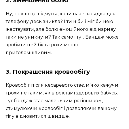
2. Зменшення болю
Ну, знаєш це відчуття, коли наче зарядка для
телефону десь зникла? І ти ніби і міг би нею
жертвувати, але болю емоційного від нариву
таки не уникнути? Так само і тут. Бандаж може
зробити цей біль трохи менш
приголомшливим.
3. Покращення кровообігу
Кровообіг після кесаревого стає, м’яко кажучи,
трохи не таким, як в рекламі здорових бабусь.
Тут бандаж стає маленьким рятівником,
стимулюючи кровообіг і дозволяючи вашому
тілу відновитися швидше.