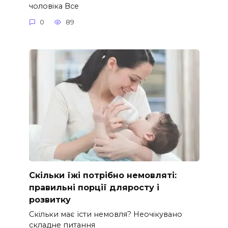
чоловіка Все
0
89
Скільки їжі потрібно немовляті:
правильні порції дляросту і
розвитку
Скільки має їсти немовля? Неочікувано
складне питання