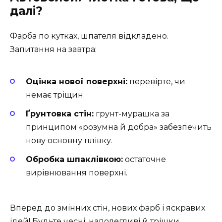
далі?
Фарба по кутках, шпателя відкладено.
Запитання на завтра:
Оцінка нової поверхні:
перевірте, чи
немає тріщин.
Ґрунтовка стін:
грунт-мурашка за
принципом «розумна й добра» забезпечить
нову основну плівку.
Обробка шпаклівкою:
остаточне
вирівнювання поверхні.
Вперед до змінних стін, нових фарб і яскравих
ідей! Будьте чесні, наполегливі й трішки