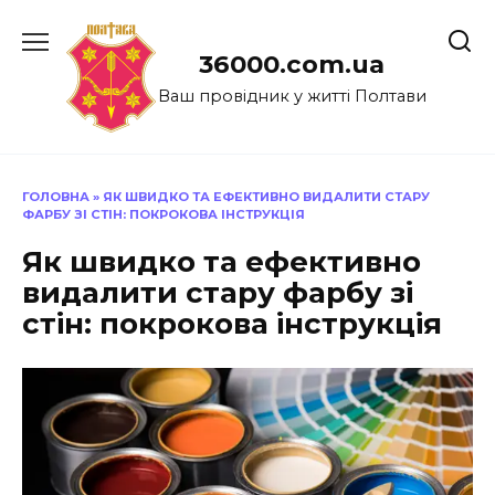
Перейти
до
36000.com.ua
вмісту
Ваш провідник у житті Полтави
ГОЛОВНА
»
ЯК ШВИДКО ТА ЕФЕКТИВНО ВИДАЛИТИ СТАРУ
ФАРБУ ЗІ СТІН: ПОКРОКОВА ІНСТРУКЦІЯ
Як швидко та ефективно
видалити стару фарбу зі
стін: покрокова інструкція