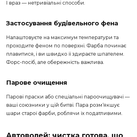
І враз — нетривіальні способи.
Застосування будівельного фена
Налаштовуєте на максимум температури та
проходите феном по поверхні. Фарба починає
плавитися, і ви швидко її здираєте шпателем.
Форс-посіб, але обережність важлива.
Парове очищення
Парові праски або спеціальні пароочищувачі —
ваші союзники у цій битві. Пара розм‘якшує
шари старої фарби, роблячи їх податливими.
Автоволей: чистка готова, що