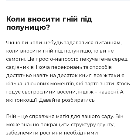
Коли вносити гній під
полуницю?
Якщо ви коли-небудь задавалися питанням,
коли вносити гній під полуницю, то ви не
самотні. Це просто-напросто пекуча тема серед
садівників. І хоча переконань та способів
достатньо навіть на десяток книг, все ж таки є
кілька ключових моментів, які варто знати. Хтось
годує свої рослини восени, інші ж – навесні. А
які тонкощі? Давайте розбиратись.
Гній – це справжня магія для вашого саду. Він
може значно покращити структуру ґрунту,
забезпечити рослини необхідними