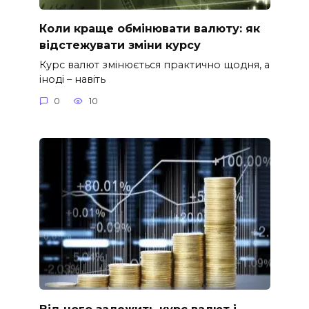
Коли краще обмінювати валюту: як
відстежувати зміни курсу
Курс валют змінюється практично щодня, а
іноді – навіть
0
10
Від чого залежить курс валют і