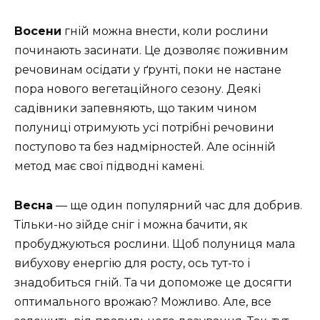
Восени
гній можна внести, коли рослини
починають засинати. Це дозволяє поживним
речовинам осідати у ґрунті, поки не настане
пора нового вегетаційного сезону. Деякі
садівники запевняють, що таким чином
полуниці отримують усі потрібні речовини
поступово та без надмірностей. Але осінній
метод має свої підводні камені.
Весна
— ще один популярний час для добрив.
Тільки-но зійде сніг і можна бачити, як
пробуджуються рослини. Щоб полуниця мала
вибухову енергію для росту, ось тут-то і
знадобиться гній. Та чи допоможе це досягти
оптимального врожаю? Можливо. Але, все