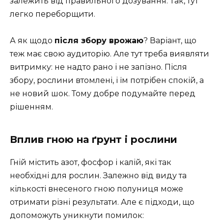
залежить від правильного дозування. Так, тут
легко переборщити.
А як щодо
після збору врожаю
? Варіант, що
теж має свою аудиторію. Але тут треба виявляти
витримку: не надто рано і не запізно. Після
збору, рослини втомлені, і їм потрібен спокій, а
не новий шок. Тому добре подумайте перед
рішенням.
Вплив гною на ґрунт і рослини
Гній містить азот, фосфор і калій, які так
необхідні для рослин. Залежно від виду та
кількості внесеного гною полуниця може
отримати різні результати. Але є підходи, що
допоможуть уникнути помилок: