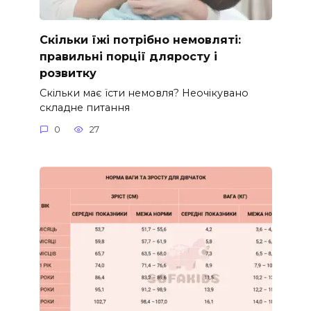
Скільки їжі потрібно немовляті:
правильні порції дляросту і
розвитку
Скільки має їсти немовля? Неочікувано
складне питання
0
27