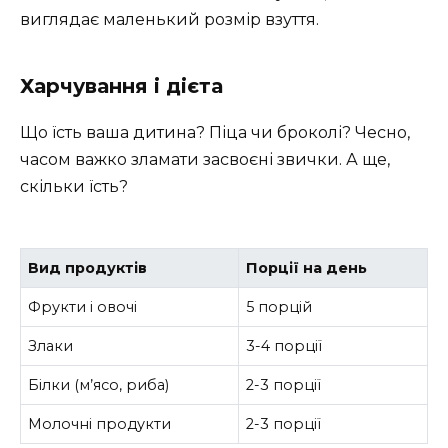
виглядає маленький розмір взуття.
Харчування і дієта
Що їсть ваша дитина? Піца чи броколі? Чесно,
часом важко зламати засвоєні звички. А ще,
скільки їсть?
Вид продуктів
Порції на день
Фрукти і овочі
5 порцій
Злаки
3-4 порції
Білки (м’ясо, риба)
2-3 порції
Молочні продукти
2-3 порції