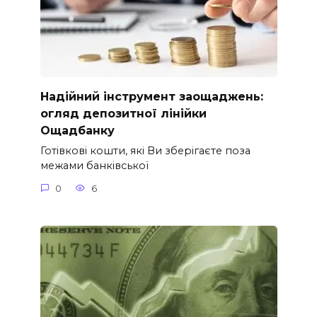
Надійний інструмент заощаджень:
огляд депозитної лінійки
Ощадбанку
Готівкові кошти, які Ви зберігаєте поза
межами банківської
0
6