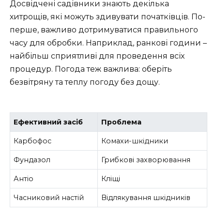
Досвідчені садівники знають декілька
хитрощів, які можуть здивувати початківців. По-
перше, важливо дотримуватися правильного
часу для обробки. Наприклад, ранкові години –
найбільш сприятливі для проведення всіх
процедур. Погода теж важлива: оберіть
безвітряну та теплу погоду без дощу.
Ефективний засіб
Проблема
Карбофос
Комахи-шкідники
Фундазол
Грибкові захворювання
Антіо
Кліщі
Часниковий настій
Відлякування шкідників