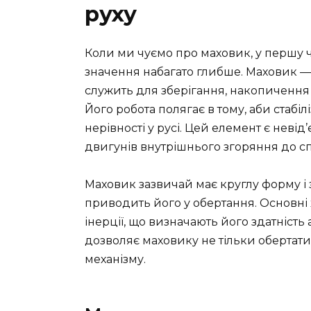
руху
Коли ми чуємо про маховик, у першу 
значення набагато глибше. Маховик —
служить для зберігання, накопичення т
Його робота полягає в тому, аби стаб
нерівності у русі. Цей елемент є неві
двигунів внутрішнього згоряння до с
Маховик зазвичай має круглу форму і з
приводить його у обертання. Основні
інерції, що визначають його здатність
дозволяє маховику не тільки обертати
механізму.