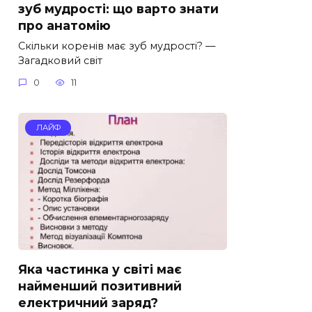
зуб мудрості: що варто знати
про анатомію
Скільки коренів має зуб мудрості? —
Загадковий світ
0
11
ЛАЙФ
Яка частинка у світі має
найменший позитивний
електричний заряд?