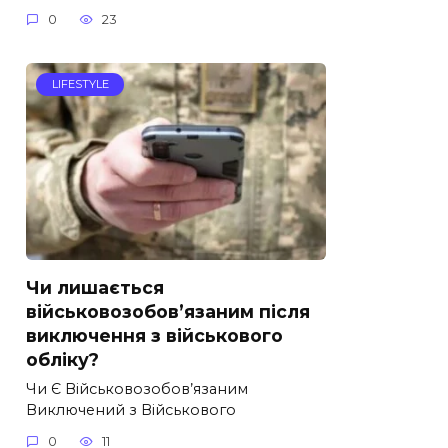
0
23
LIFESTYLE
Чи лишається
військовозобов’язаним після
виключення з військового
обліку?
Чи Є Військовозобов’язаним
Виключений з Військового
0
11