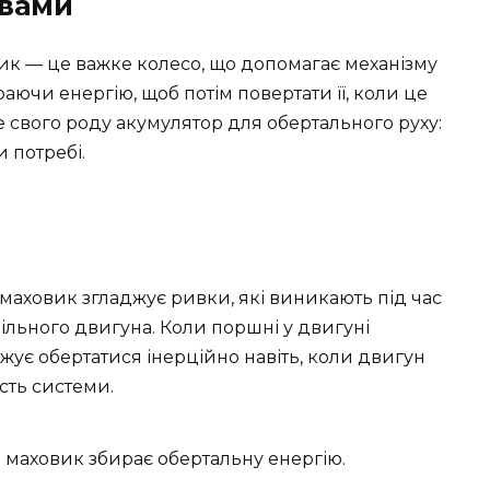
овами
вик — це важке колесо, що допомагає механізму
раючи енергію, щоб потім повертати її, коли це
 свого роду акумулятор для обертального руху:
и потребі.
, маховик згладжує ривки, які виникають під час
ільного двигуна. Коли поршні у двигуні
ує обертатися інерційно навіть, коли двигун
сть системи.
 маховик збирає обертальну енергію.