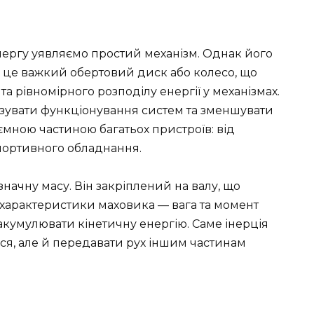
чергу уявляємо простий механізм. Однак його
 це важкий обертовий диск або колесо, що
а рівномірного розподілу енергії у механізмах.
ілізувати функціонування систем та зменшувати
д’ємною частиною багатьох пристроїв: від
портивного обладнання.
начну масу. Він закріплений на валу, що
 характеристики маховика — вага та момент
 акумулювати кінетичну енергію. Саме інерція
ся, але й передавати рух іншим частинам