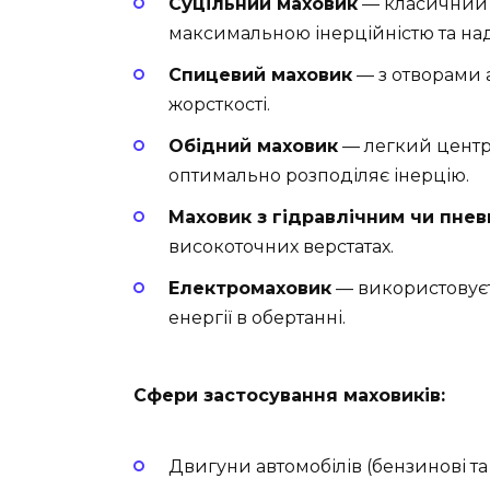
Суцільний маховик
— класичний м
максимальною інерційністю та над
Спицевий маховик
— з отворами 
жорсткості.
Обідний маховик
— легкий центр
оптимально розподіляє інерцію.
Маховик з гідравлічним чи пн
високоточних верстатах.
Електромаховик
— використовуєт
енергії в обертанні.
Сфери застосування маховиків:
Двигуни автомобілів (бензинові та