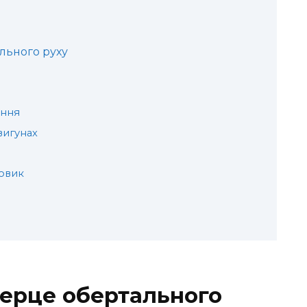
льного руху
ання
вигунах
ховик
серце обертального