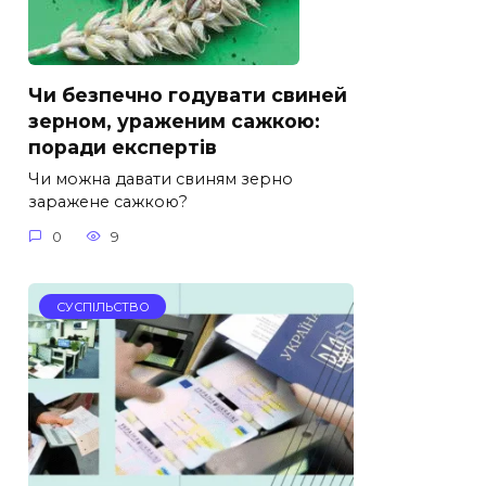
Чи безпечно годувати свиней
зерном, ураженим сажкою:
поради експертів
Чи можна давати свиням зерно
заражене сажкою?
0
9
СУСПІЛЬСТВО