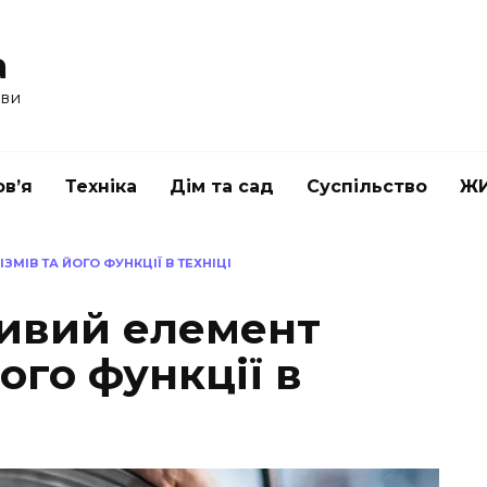
a
ави
в’я
Техніка
Дім та сад
Суспільство
Ж
МІВ ТА ЙОГО ФУНКЦІЇ В ТЕХНІЦІ
ивий елемент
ого функції в