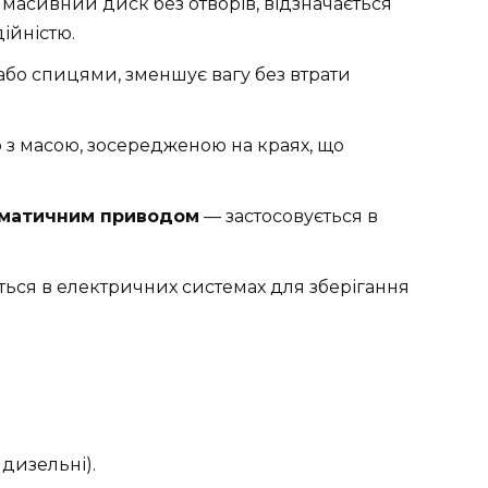
асивний диск без отворів, відзначається
ійністю.
або спицями, зменшує вагу без втрати
 з масою, зосередженою на краях, що
евматичним приводом
— застосовується в
ься в електричних системах для зберігання
 дизельні).