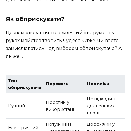
Як обприскувати?
Це як малювання: правильний інструмент у
руках майстра творить чудеса. Отже, чи варто
замислюватись над вибором обприскувача? А
як же…
Тип
Переваги
Недоліки
обприскувача
Не підходить
Простий у
Ручний
для великих
використанні
площ
Потужний і
Дорожчий у
Електричний