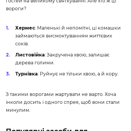
гостей на великому святкуванні. Але хто ж ці
вороги?
Хермес
: Маленькі й непомітні, ці комашки
займаються висмоктуванням життєвих
соків.
Листовійка
: Закручена хвою, залишає
дерева голими.
Турнівка
: Руйнує не тільки хвою, а й кору.
З такими ворогами жартувати не варто. Хоча
інколи досить і одного спрея, щоб вони стали
минулим.