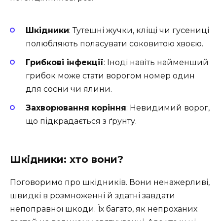
Шкідники
: Тутешні жучки, кліщі чи гусениці
полюбляють поласувати соковитою хвоєю.
Грибкові інфекції
: Іноді навіть найменший
грибок може стати ворогом номер один
для сосни чи ялини.
Захворювання коріння
: Невидимий ворог,
що підкрадається з ґрунту.
Шкідники: хто вони?
Поговоримо про шкідників. Вони ненажерливі,
швидкі в розмноженні й здатні завдати
непоправної шкоди. Їх багато, як непроханих