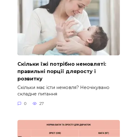
Скільки їжі потрібно немовляті:
правильні порції дляросту і
розвитку
Скільки має їсти немовля? Неочікувано
складне питання
0
27