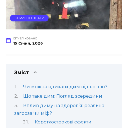
КОРИСНО ЗНАТИ
ОПУБЛІКОВАНО
15 Січня, 2026
Зміст
Чи можна вдихати дим від вогню?
Що таке дим: Погляд зсередини
Вплив диму на здоров’я: реальна
загроза чи міф?
Короткострокові ефекти