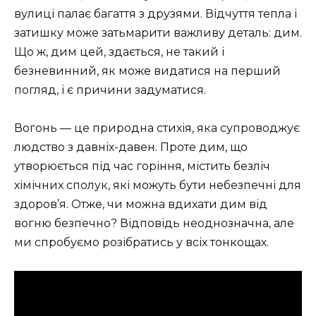
вулиці палає багаття з друзями. Відчуття тепла і
затишку може затьмарити важливу деталь: дим.
Що ж, дим цей, здається, не такий і
безневинний, як може видатися на перший
погляд, і є причини задуматися.
Вогонь — це природна стихія, яка супроводжує
людство з давніх-давен. Проте дим, що
утворюється під час горіння, містить безліч
хімічних сполук, які можуть бути небезпечні для
здоров’я. Отже, чи можна вдихати дим від
вогню безпечно? Відповідь неоднозначна, але
ми спробуємо розібратись у всіх тонкощах.