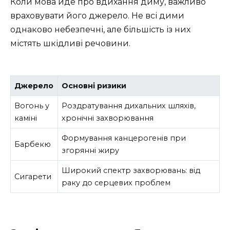
Коли мова йде про вдихання диму, важливо
враховувати його джерело. Не всі дими
однаково небезпечні, але більшість із них
містять шкідливі речовини.
Джерело
Основні ризики
Вогонь у
Роздратування дихальних шляхів,
каміні
хронічні захворювання
Формування канцерогенів при
Барбекю
згорянні жиру
Широкий спектр захворювань: від
Сигарети
раку до серцевих проблем