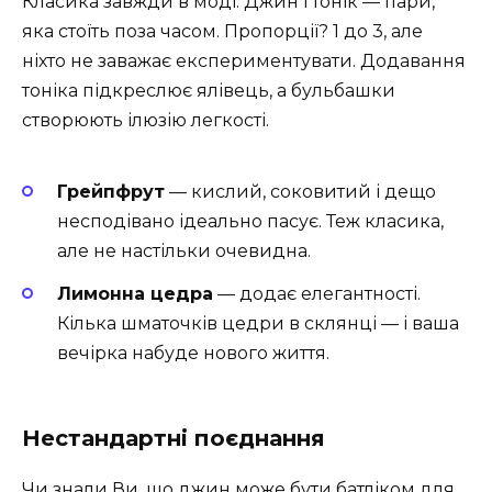
Класика завжди в моді. Джин і тонік — пари,
яка стоїть поза часом. Пропорції? 1 до 3, але
ніхто не заважає експериментувати. Додавання
тоніка підкреслює ялівець, а бульбашки
створюють ілюзію легкості.
Грейпфрут
— кислий, соковитий і дещо
несподівано ідеально пасує. Теж класика,
але не настільки очевидна.
Лимонна цедра
— додає елегантності.
Кілька шматочків цедри в склянці — і ваша
вечірка набуде нового життя.
Нестандартні поєднання
Чи знали Ви, що джин може бути батліком для