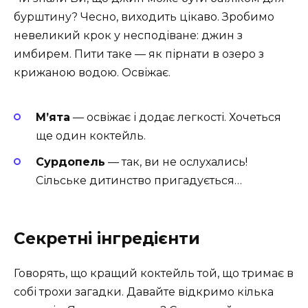
бурштину? Чесно, виходить цікаво. Зробимо
невеликий крок у несподіване: джин з
имбирем. Пити таке — як пірнати в озеро з
крижаною водою. Освіжає.
М’ята
— освіжає і додає легкості. Хочеться
ще один коктейль.
Сурдопель
— так, ви не ослухались!
Сільське дитинство пригадується…
Секретні інгредієнти
Говорять, що кращий коктейль той, що тримає в
собі трохи загадки. Давайте відкримо кілька