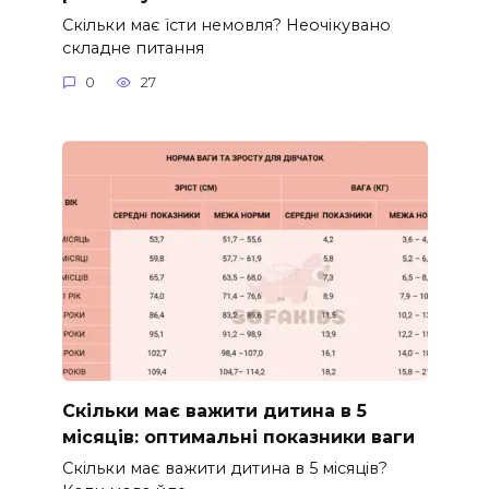
Скільки має їсти немовля? Неочікувано
складне питання
0
27
Скільки має важити дитина в 5
місяців: оптимальні показники ваги
Скільки має важити дитина в 5 місяців?