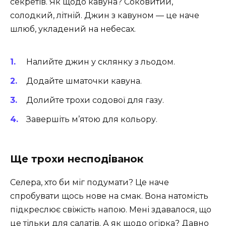
секретів. Як щодо кавуна? Соковитий,
солодкий, літній. Джин з кавуном — це наче
шлюб, укладений на небесах.
Налийте джин у склянку з льодом.
Додайте шматочки кавуна.
Долийте трохи содової для газу.
Завершіть м’ятою для кольору.
Ще трохи несподіванок
Селера, хто би міг подумати? Це наче
спробувати щось нове на смак. Вона натомість
підкреслює свіжість напою. Мені здавалося, що
це тільки для салатів. А як щодо огірка? Давно