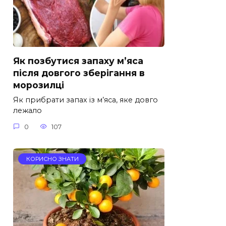
Як позбутися запаху м’яса
після довгого зберігання в
морозилці
Як прибрати запах із м’яса, яке довго
лежало
0
107
КОРИСНО ЗНАТИ