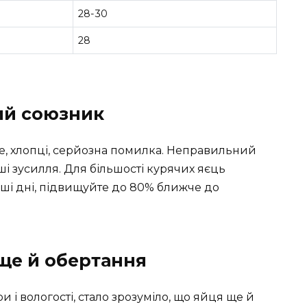
28-30
28
ий союзник
 це, хлопці, серйозна помилка. Неправильний
аші зусилля. Для більшості курячих яєць
ші дні, підвищуйте до 80% ближче до
ще й обертання
и і вологості, стало зрозуміло, що яйця ще й