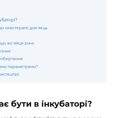
убаторі?
о хіміотерапії для яєць
що всі яйця різні
юзник
 обертання
цими параметрами?
 мистецтво
є бути в інкубаторі?