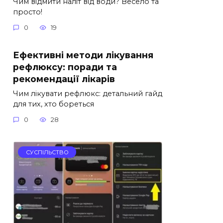
Чим відмити наліт від води? Весело та
просто!
0
19
Ефективні методи лікування
рефлюксу: поради та
рекомендації лікарів
Чим лікувати рефлюкс: детальний гайд
для тих, хто бореться
0
28
СУСПІЛЬСТВО