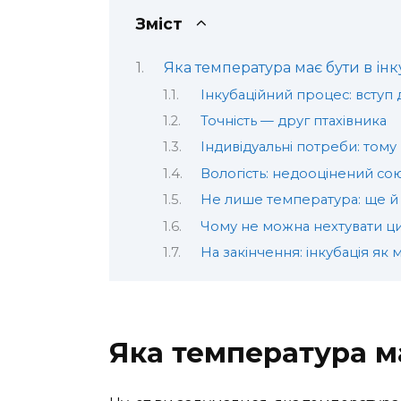
Зміст
Яка температура має бути в інк
Інкубаційний процес: вступ д
Точність — друг птахівника
Індивідуальні потреби: тому 
Вологість: недооцінений со
Не лише температура: ще й
Чому не можна нехтувати 
На закінчення: інкубація як
Яка температура ма