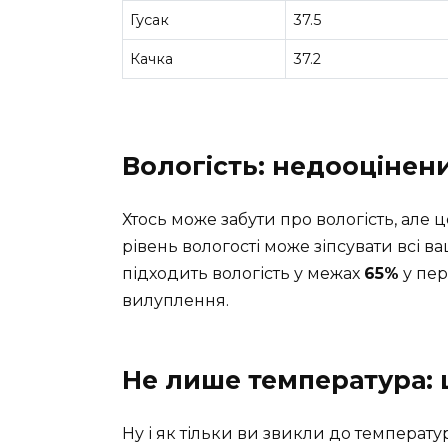
Гусак
37.5
Качка
37.2
Вологість: недооцінен
Хтось може забути про вологість, але
рівень вологості може зіпсувати всі в
підходить вологість у межах
65%
у пер
вилуплення.
Не лише температура: 
Ну і як тільки ви звикли до температур