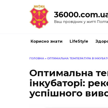
Перейти
до
36000.com.u
вмісту
Ваш провідник у житті Полт
Корисно знати
LifeStyle
Здоро
ГОЛОВНА
»
ОПТИМАЛЬНА ТЕМПЕРАТУРА В ІНКУБАТ
Оптимальна те
інкубаторі: ре
успішного вив