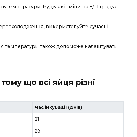
ь температури. Будь-які зміни на +/- 1 градус
ереохолодження, використовуйте сучасні
ня температури також допоможе налаштувати
тому що всі яйця різні
Час інкубації (днів)
21
28