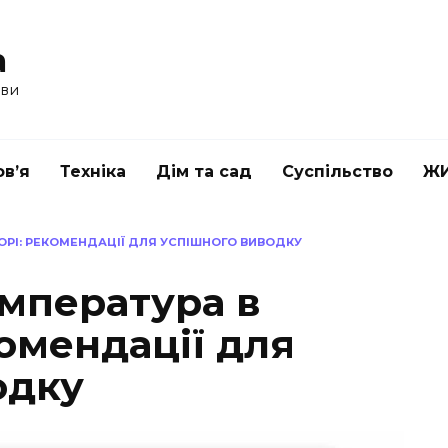
a
ави
в’я
Техніка
Дім та сад
Суспільство
Ж
ОРІ: РЕКОМЕНДАЦІЇ ДЛЯ УСПІШНОГО ВИВОДКУ
мпература в
комендації для
одку