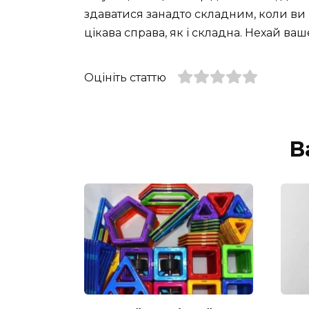
здаватися занадто складним, коли ви р
цікава справа, як і складна. Нехай ва
Оцініть статтю
В