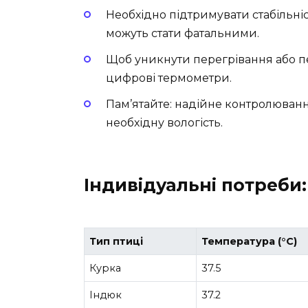
Необхідно підтримувати стабільніст
можуть стати фатальними.
Щоб уникнути перегрівання або п
цифрові термометри.
Пам’ятайте: надійне контролюван
необхідну вологість.
Індивідуальні потреби: 
Тип птиці
Температура (°C)
Курка
37.5
Індюк
37.2