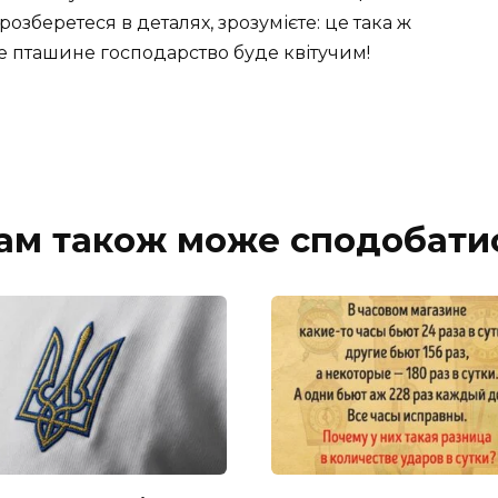
озберетеся в деталях, зрозумієте: це така ж
ше пташине господарство буде квітучим!
ам також може сподобати