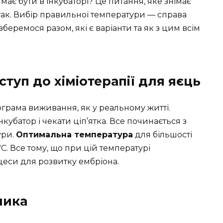
має бути в інкубаторі? Це питання, яке знімає
о так. Вибір правильної температури — справа
розберемося разом, які є варіанти та як з цим всім
ступ до хіміотерапії для яєць
ограма виживання, як у реальному житті.
кубатор і чекати ціп’ятка. Все починається з
ури.
Оптимальна температура
для більшості
C. Все тому, що при цій температурі
цеси для розвитку ембріона.
ника