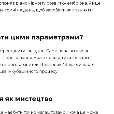
 сприяє рівномірному розвитку ембріона. Яйце
тричі на день, щоб запобігти злипанням і
ати цими параметрами?
ереоцінити складно. Саме вона визначає
а. Перегрівання може пошкодити клітини
нити його розвиток. Висновок? Завжди варто
щів інкубаційного процесу.
ія як мистецтво
се має бути точно налаштовано. І хоча це може