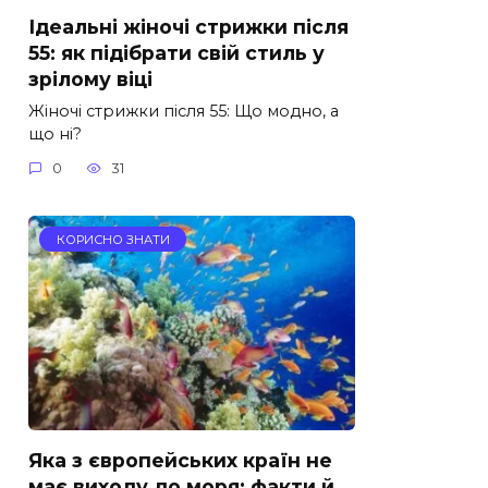
Ідеальні жіночі стрижки після
55: як підібрати свій стиль у
зрілому віці
Жіночі стрижки після 55: Що модно, а
що ні?
0
31
КОРИСНО ЗНАТИ
Яка з європейських країн не
має виходу до моря: факти й