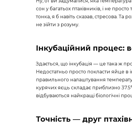
Ну, от ви задумалися, яка температура 
сон у багатьох птахівників, і не прост
тонка, я б навіть сказав, стресова. Та 
не зійти з розуму.
Інкубаційний процес: в
Здається, що інкубація — це така ж пр
Недостатньо просто покласти яйце в ін
правильного налаштування температ
курячих яєць складає приблизно 37.5°
відбуваються найкращі біологічні про
Точність — друг птахів