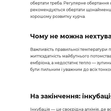
обертати треба. Регулярне обертання
рекомендується обертати щонайменше 
хорошому розвитку курча.
Чому не можна нехтув
Важливість правильної температури п
життєздатність майбутнього потомств
ембріона, а недостатнє тепло — зупи
бути пильним і уважним до всіх тонко
На закінчення: інкубац
Інкубація — це своєрідна алхімія, де в