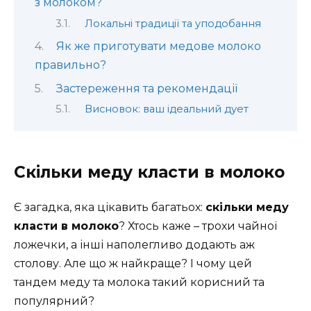
з молоком?
Локальні традиції та уподобання
Як же приготувати медове молоко
правильно?
Застереження та рекомендації
Висновок: ваш ідеальний дует
Скільки меду класти в молоко
Є загадка, яка цікавить багатьох:
скільки меду
класти в молоко
? Хтось каже – трохи чайної
ложечки, а інші наполегливо додають аж
столову. Але що ж найкраще? І чому цей
тандем меду та молока такий корисний та
популярний?