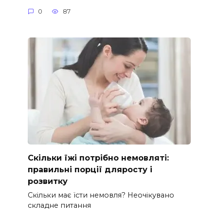
0
87
Скільки їжі потрібно немовляті:
правильні порції дляросту і
розвитку
Скільки має їсти немовля? Неочікувано
складне питання