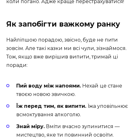
коли погано. Адже краще перестрахуватися!
Як запобігти важкому ранку
Найліпшою порадою, звісно, буде не пити
зовсім. Але такі казки ми всі чули, зізнаймося.
Тож, якщо вже вирішив випити, тримай ці
поради:
Пий воду між напоями.
Нехай це стане
твоєю новою звичкою.
Їж перед тим, як випити.
Їжа уповільнює
всмоктування алкоголю.
Знай міру.
Вміти вчасно зупинитися —
мистецтво, яке ти повинний освоїти.