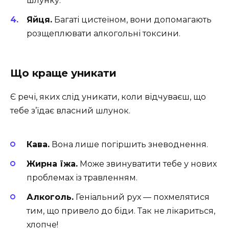
шлунку.
Яйця.
Багаті цистеїном, вони допомагають
розщеплювати алкогольні токсини.
Що краще уникати
Є речі, яких слід уникати, коли відчуваєш, що
тебе з’їдає власний шлунок.
Кава.
Вона лише погіршить зневоднення.
Жирна їжа.
Може звинуватити тебе у нових
проблемах із травленням.
Алкоголь.
Геніальний рух — похмелятися
тим, що привело до біди. Так не лікариться,
хлопче!