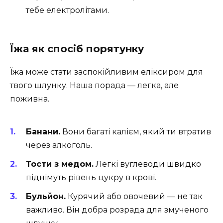
тебе електролітами.
Їжа як спосіб порятунку
Їжа може стати заспокійливим еліксиром для
твого шлунку. Наша порада — легка, але
поживна.
Банани.
Вони багаті калієм, який ти втратив
через алкоголь.
Тости з медом.
Легкі вуглеводи швидко
піднімуть рівень цукру в крові.
Бульйон.
Курячий або овочевий — не так
важливо. Він добра розрада для змученого