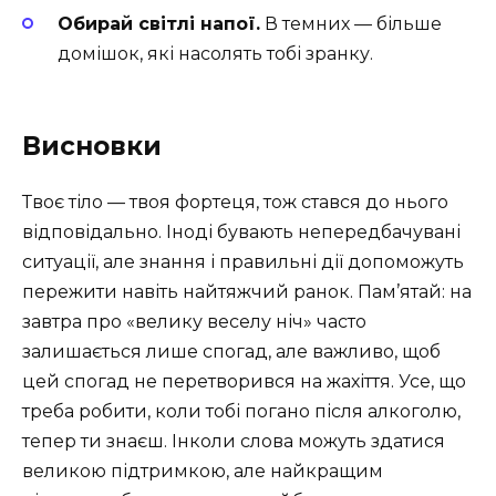
Обирай світлі напої.
В темних — більше
домішок, які насолять тобі зранку.
Висновки
Твоє тіло — твоя фортеця, тож стався до нього
відповідально. Іноді бувають непередбачувані
ситуації, але знання і правильні дії допоможуть
пережити навіть найтяжчий ранок. Пам’ятай: на
завтра про «велику веселу ніч» часто
залишається лише спогад, але важливо, щоб
цей спогад не перетворився на жахіття. Усе, що
треба робити, коли тобі погано після алкоголю,
тепер ти знаєш. Інколи слова можуть здатися
великою підтримкою, але найкращим