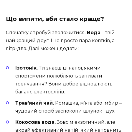
Що випити, аби стало краще?
Спочатку спробуй зволожитися.
Вода
– твій
найкращий друг. І не просто пара ковтків, а
літр-два. Далі можеш додати:
Ізотонік.
Ти знаєш ці напої, якими
спортсмени полюбляють запивати
тренування? Вони добре відновлюють
баланс електролітів.
Трав’яний чай.
Ромашка, м’ята або імбир –
чудовий спосіб заспокоїти шлунок і дух.
Кокосова вода.
Зовсім екзотичний, але
вкрай ефективний напій, який наповнить