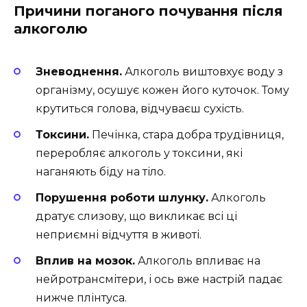
Причини поганого почування після
алкоголю
Зневоднення.
Алкоголь виштовхує воду з
організму, осушує кожен його куточок. Тому
крутиться голова, відчуваєш сухість.
Токсини.
Печінка, стара добра трудівниця,
переробляє алкоголь у токсини, які
наганяють біду на тіло.
Порушення роботи шлунку.
Алкоголь
дратує слизову, що викликає всі ці
неприємні відчуття в животі.
Вплив на мозок.
Алкоголь впливає на
нейротрансмітери, і ось вже настрій падає
нижче плінтуса.