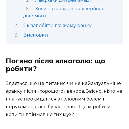
Лайфхаки для реанімації
Коли потребуєш професійної
допомоги
Як запобігти важкому ранку
Висновки
Погано після алкоголю: що
робити?
Здається, що це питання чи не найактуальніше
зранку після «хорошого» вечора. Звісно, ніхто не
планує прокидатися з головним болем і
нерухомістю, але буває всяке. Що ж робити,
коли ти впіймав не тих мух?