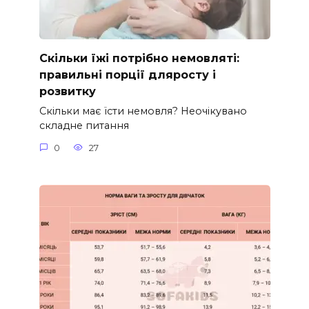
Скільки їжі потрібно немовляті:
правильні порції дляросту і
розвитку
Скільки має їсти немовля? Неочікувано
складне питання
0
27