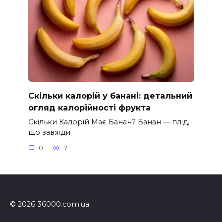
Скільки калорій у банані: детальний
огляд калорійності фрукта
Скільки Калорій Має Банан? Банан — плід,
що завжди
0
7
© 2026 36000.com.ua