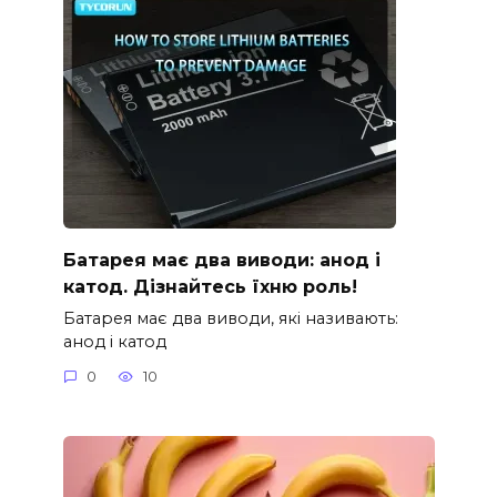
Батарея має два виводи: анод і
катод. Дізнайтесь їхню роль!
Батарея має два виводи, які називають:
анод і катод
0
10