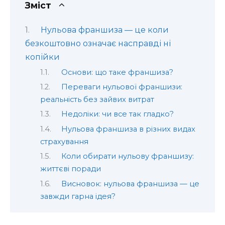
Зміст
Нульова франшиза — це коли
безкоштовно означає насправді ні
копійки
Основи: що таке франшиза?
Переваги нульової франшизи:
реальність без зайвих витрат
Недоліки: чи все так гладко?
Нульова франшиза в різних видах
страхування
Коли обирати нульову франшизу:
життєві поради
Висновок: нульова франшиза — це
завжди гарна ідея?