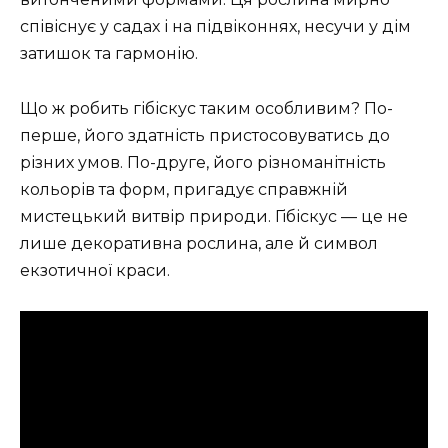
співіснує у садах і на підвіконнях, несучи у дім
затишок та гармонію.
Що ж робить гібіскус таким особливим? По-
перше, його здатність пристосовуватись до
різних умов. По-друге, його різноманітність
кольорів та форм, пригадує справжній
мистецький витвір природи. Гібіскус — це не
лише декоративна рослина, але й символ
екзотичної краси.