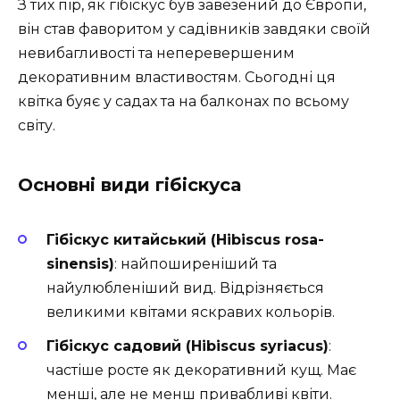
З тих пір, як гібіскус був завезений до Європи,
він став фаворитом у садівників завдяки своїй
невибагливості та неперевершеним
декоративним властивостям. Сьогодні ця
квітка буяє у садах та на балконах по всьому
світу.
Основні види гібіскуса
Гібіскус китайський (Hibiscus rosa-
sinensis)
: найпоширеніший та
найулюбленіший вид. Відрізняється
великими квітами яскравих кольорів.
Гібіскус садовий (Hibiscus syriacus)
:
частіше росте як декоративний кущ. Має
менші, але не менш привабливі квіти.