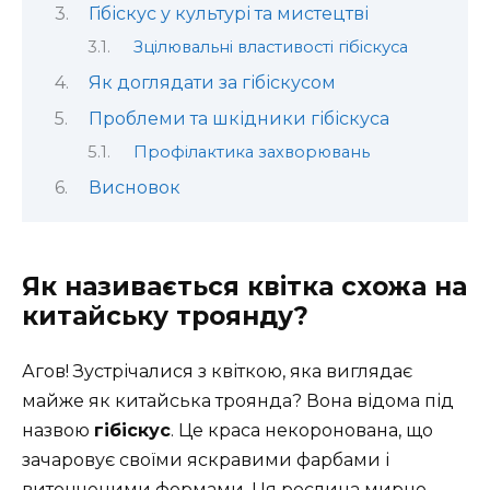
Гібіскус у культурі та мистецтві
Зцілювальні властивості гібіскуса
Як доглядати за гібіскусом
Проблеми та шкідники гібіскуса
Профілактика захворювань
Висновок
Як називається квітка схожа на
китайську троянду?
Агов! Зустрічалися з квіткою, яка виглядає
майже як китайська троянда? Вона відома під
назвою
гібіскус
. Це краса некоронована, що
зачаровує своїми яскравими фарбами і
витонченими формами. Ця рослина мирно