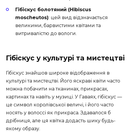
Гібіскус болотяний (Hibiscus
moscheutos)
: цей вид відзначається
великими, барвистими квітами та
витривалістю до вологи.
Гібіскус у культурі та мистецтві
Гібіскус знайшов широке відображення в
культурі та мистецтві. Його яскраві квіти часто
можна побачити на тканинах, прикрасах,
картинах та навіть у музиці. У Гаваях, гібіскус —
це символ королівської величі, і його часто
носять у волоссі як прикраса. Здавалося б
дрібниця, але ця квітка додасть шику будь-
якому образу.