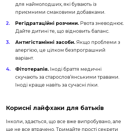
для наймолодших, які бувають із
приємними смаковими добавками.
Регідратаційні розчини.
Рвота зневоднює.
Дайте дитині те, що відновить баланс.
Антигістамінні засоби.
Якщо проблеми з
алергією, це цілком безпрограшний
варіант.
Фітотерапія.
Іноді браття медичні
скучають за старослов’янськими травами.
Іноді краще навіть за сучасні ліки.
Корисні лайфхаки для батьків
Інколи, здається, що все вже випробувано, але
ще не все втрачено. Тримайте прості секрети