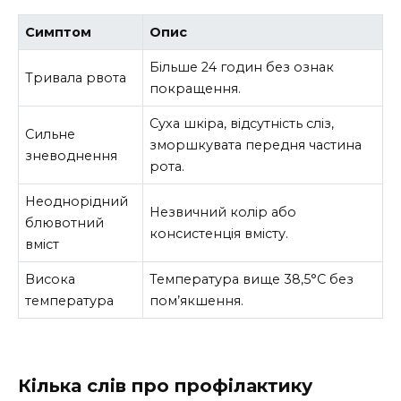
Симптом
Опис
Більше 24 годин без ознак
Тривала рвота
покращення.
Суха шкіра, відсутність сліз,
Сильне
зморшкувата передня частина
зневоднення
рота.
Неоднорідний
Незвичний колір або
блювотний
консистенція вмісту.
вміст
Висока
Температура вище 38,5°C без
температура
пом’якшення.
Кілька слів про профілактику