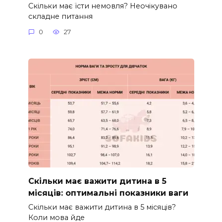
Скільки має їсти немовля? Неочікувано
складне питання
0
27
Скільки має важити дитина в 5
місяців: оптимальні показники ваги
Скільки має важити дитина в 5 місяців?
Коли мова йде