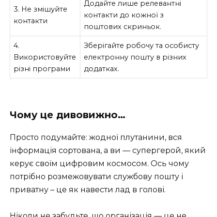
Додайте лише релевантні
3. Не змішуйте
контакти до кожної з
контакти
поштових скриньок.
4.
Зберігайте робочу та особисту
Використовуйте
електронну пошту в різних
різні програми
додатках.
Чому це дивовижно…
Просто подумайте: жодної плутанини, вся
інформація сортована, а ви — супергерой, який
керує своїм цифровим космосом. Ось чому
потрібно розмежовувати службову пошту і
приватну – це як навести лад в голові.
Ніколи не забудьте, що організація — це не