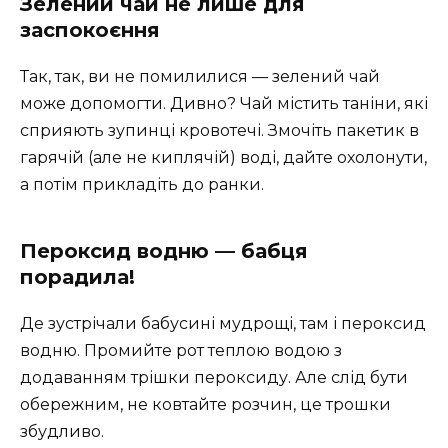
Зелений чай не лише для
заспокоєння
Так, так, ви не помилилися — зелений чай
може допомогти. Дивно? Чай містить таніни, які
сприяють зупинці кровотечі. Змочіть пакетик в
гарячій (але не киплячій) воді, дайте охолонути,
а потім прикладіть до ранки.
Пероксид водню — бабця
порадила!
Де зустрічали бабусині мудрощі, там і пероксид
водню. Промийте рот теплою водою з
додаванням трішки пероксиду. Але слід бути
обережним, не ковтайте розчин, це трошки
збудливо.