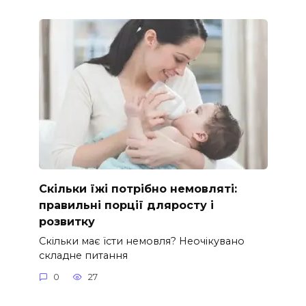
Скільки їжі потрібно немовляті:
правильні порції дляросту і
розвитку
Скільки має їсти немовля? Неочікувано
складне питання
0
27