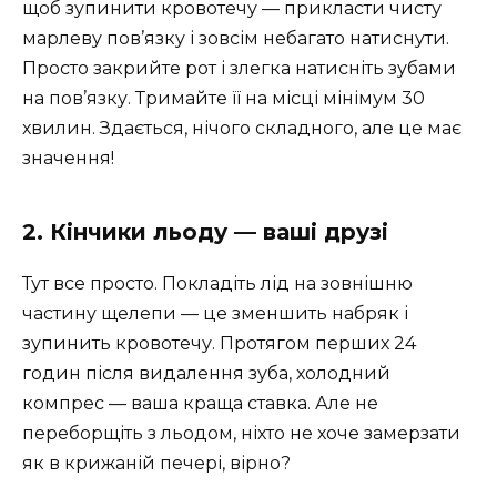
щоб зупинити кровотечу — прикласти чисту
марлеву пов’язку і зовсім небагато натиснути.
Просто закрийте рот і злегка натисніть зубами
на пов’язку. Тримайте її на місці мінімум 30
хвилин. Здається, нічого складного, але це має
значення!
2. Кінчики льоду — ваші друзі
Тут все просто. Покладіть лід на зовнішню
частину щелепи — це зменшить набряк і
зупинить кровотечу. Протягом перших 24
годин після видалення зуба, холодний
компрес — ваша краща ставка. Але не
переборщіть з льодом, ніхто не хоче замерзати
як в крижаній печері, вірно?