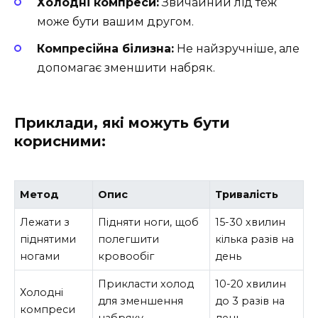
Холодні компреси:
Звичайний лід теж
може бути вашим другом.
Компресійна білизна:
Не найзручніше, але
допомагає зменшити набряк.
Приклади, які можуть бути
корисними:
Метод
Опис
Тривалість
Лежати з
Підняти ноги, щоб
15-30 хвилин
піднятими
полегшити
кілька разів на
ногами
кровообіг
день
Прикласти холод
10-20 хвилин
Холодні
для зменшення
до 3 разів на
компреси
набряку
день