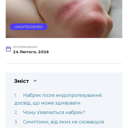
UNCATEGORIZED
ОПУБЛІКОВАНО
24 Лютого, 2026
Зміст
Набряк після ендопротезування:
досвід, що може здивувати
Чому з’являється набряк?
Симптоми, від яких не сховаєшся