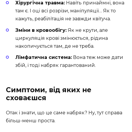
Хірургічна травма:
Навіть принаймні, вона
там є. І оці всі розрізи, маніпуляції… Як то
кажуть, реабілітація не завжди квітуча.
Зміни в кровообігу:
Як не крути, але
циркуляція крові змінюється, рідина
накопичується там, де не треба.
Лімфатична система:
Вона теж може дати
збій, і тоді набряк гарантований.
Симптоми, від яких не
сховаєшся
Отак і знати, що це саме набряк? Ну, тут справа
більш-менш проста.