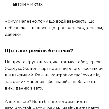
аварій у містах.
Чому? Напевно, тому що водії вважають, що
небезпека – це щось, що трапляється «десь там,
далеко».
Що таке ремінь безпеки?
Це просто крута штука, яка тримає тебе у кріслі.
Жартую. Жоден жарт не змінить того, наскільки
він важливий. Ремінь контролює твої рухи під
час різких маневрів або аварій, запобігаючи
викиданню з авто.
А ще знаєте? Вони багато чого змінили в
автоіндустрії. Часом, ремені навіть виглядають