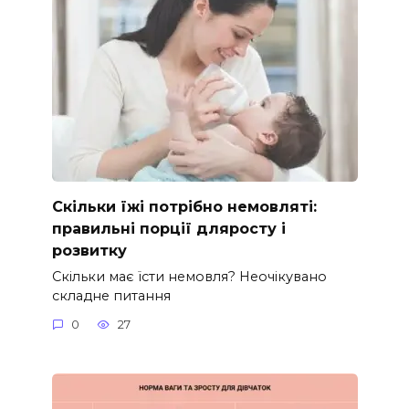
Скільки їжі потрібно немовляті:
правильні порції дляросту і
розвитку
Скільки має їсти немовля? Неочікувано
складне питання
0
27