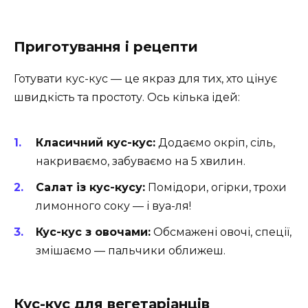
Приготування і рецепти
Готувати кус-кус — це якраз для тих, хто цінує
швидкість та простоту. Ось кілька ідей:
Класичний кус-кус:
Додаємо окріп, сіль,
накриваємо, забуваємо на 5 хвилин.
Салат із кус-кусу:
Помідори, огірки, трохи
лимонного соку — і вуа-ля!
Кус-кус з овочами:
Обсмажені овочі, спеції,
змішаємо — пальчики оближеш.
Кус-кус для вегетаріанців