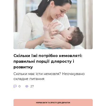
Скільки їжі потрібно немовляті:
правильні порції дляросту і
розвитку
Скільки має їсти немовля? Неочікувано
складне питання
0
27