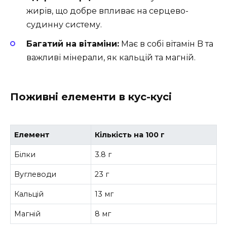
жирів, що добре впливає на серцево-
судинну систему.
Багатий на вітаміни:
Має в собі вітамін B та
важливі мінерали, як кальцій та магній.
Поживні елементи в кус-кусі
Елемент
Кількість на 100 г
Білки
3.8 г
Вуглеводи
23 г
Кальцій
13 мг
Магній
8 мг