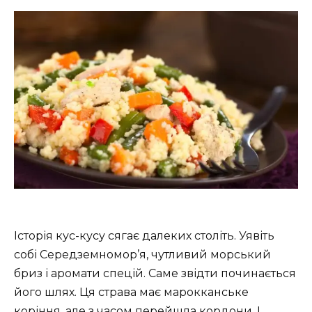
Історія кус-кусу сягає далеких століть. Уявіть
собі Середземномор’я, чутливий морський
бриз і аромати спецій. Саме звідти починається
його шлях. Ця страва має марокканське
коріння, але з часом перейшла кордони. І