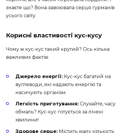
знаєте що? Вона завоювала серця гурманів
усього світу.
Корисні властивості кус-кусу
Чому ж кус-кус такий крутий? Ось кілька
важливих фактів:
Джерело енергії:
Кус-кус багатий на
вуглеводи, які надають енергію та
насичують організм.
Легкість приготування:
Слухайте, часу
обмаль? Кус-кус готується за лічені
хвилини!
Здорове серце:
Містить малу кількість