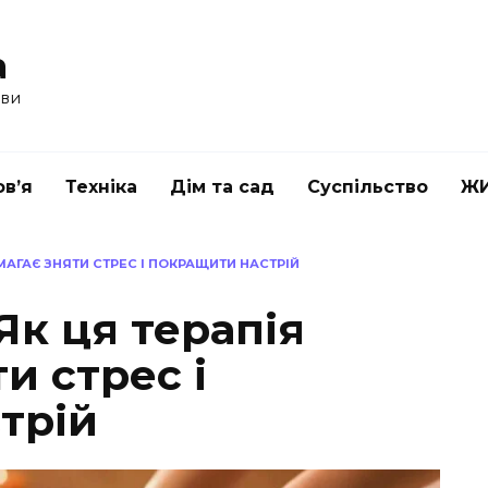
a
ави
в’я
Техніка
Дім та сад
Суспільство
Ж
АГАЄ ЗНЯТИ СТРЕС І ПОКРАЩИТИ НАСТРІЙ
Як ця терапія
и стрес і
трій