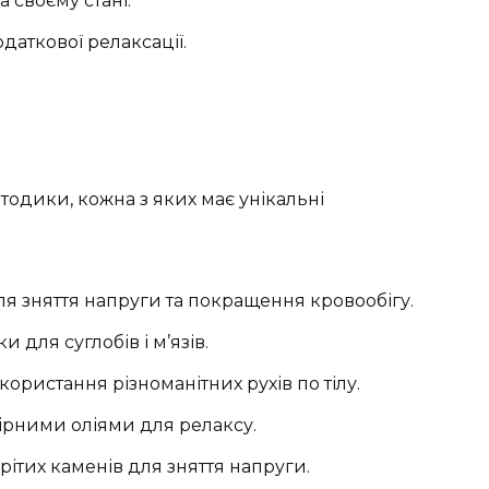
 своєму стані.
одаткової релаксації.
тодики, кожна з яких має унікальні
ля зняття напруги та покращення кровообігу.
 для суглобів і м’язів.
ористання різноманітних рухів по тілу.
ірними оліями для релаксу.
ітих каменів для зняття напруги.