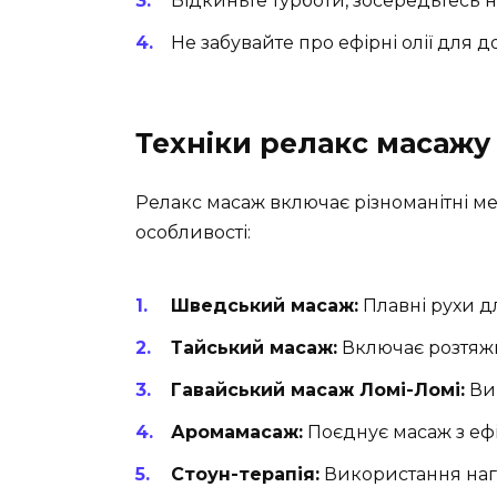
Відкиньте турботи, зосередьтесь на
Не забувайте про ефірні олії для д
Техніки релакс масажу
Релакс масаж включає різноманітні ме
особливості:
Шведський масаж:
Плавні рухи д
Тайський масаж:
Включає розтяжки
Гавайський масаж Ломі-Ломі:
Вик
Аромамасаж:
Поєднує масаж з еф
Стоун-терапія:
Використання нагр