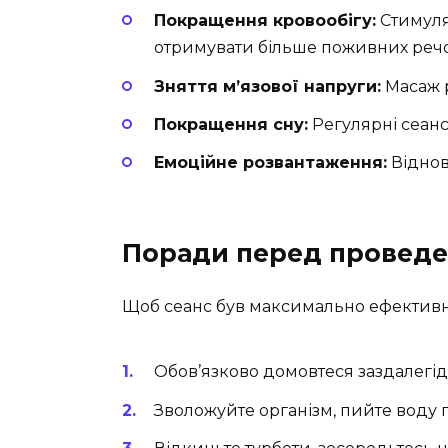
Покращення кровообігу:
Стимуля
отримувати більше поживних реч
Зняття м’язової напруги:
Масаж р
Покращення сну:
Регулярні сеанс
Емоційне розвантаження:
Віднов
Поради перед проведе
Щоб сеанс був максимально ефективни
Обов’язково домовтеся заздалегідь
Зволожуйте організм, пийте воду п