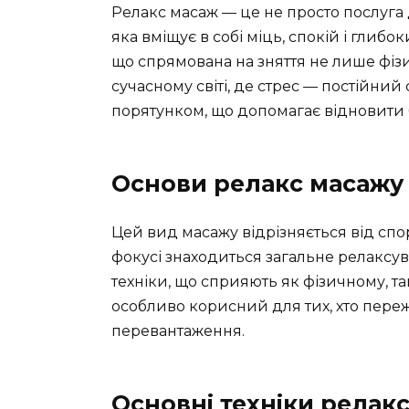
Релакс масаж — це не просто послуга 
яка вміщує в собі міць, спокій і глибо
що спрямована на зняття не лише фіз
сучасному світі, де стрес — постійний
порятунком, що допомагає відновити б
Основи релакс масажу
Цей вид масажу відрізняється від спо
фокусі знаходиться загальне релаксув
техніки, що сприяють як фізичному, та
особливо корисний для тих, хто пере
перевантаження.
Основні техніки релак