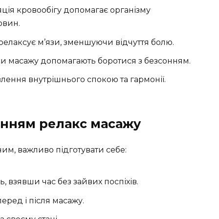
ція кровообігу допомагає організму
овин.
елаксує м’язи, зменшуючи відчуття болю.
и масажу допомагають боротися з безсонням.
лення внутрішнього спокою та гармонії.
нням релакс масажу
м, важливо підготувати себе:
, взявши час без зайвих поспіхів.
еред і після масажу.