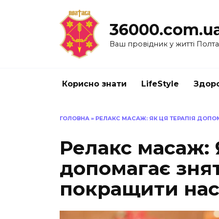
Перейти
до
36000.com.u
вмісту
Ваш провідник у житті Полт
Корисно знати
LifeStyle
Здоро
ГОЛОВНА
»
РЕЛАКС МАСАЖ: ЯК ЦЯ ТЕРАПІЯ ДОПОМ
Релакс масаж: 
допомагає знят
покращити нас