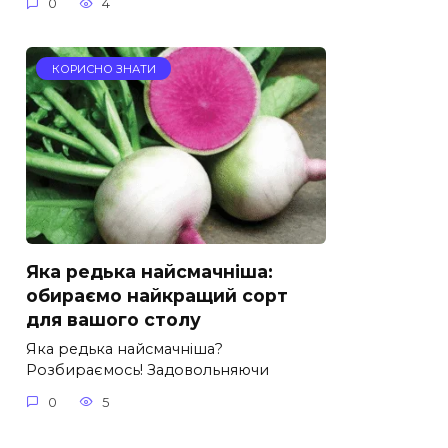
0
4
КОРИСНО ЗНАТИ
Яка редька найсмачніша:
обираємо найкращий сорт
для вашого столу
Яка редька найсмачніша?
Розбираємось! Задовольняючи
0
5