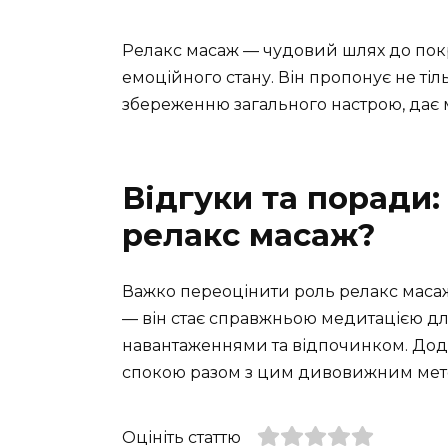
Релакс масаж — чудовий шлях до покр
емоційного стану. Він пропонує не тіл
збереженню загального настрою, дає 
Відгуки та поради:
релакс масаж?
Важко переоцінити роль релакс масажу
— він стає справжньою медитацією дл
навантаженнями та відпочинком. Дода
спокою разом з цим дивовижним мето
Оцініть статтю