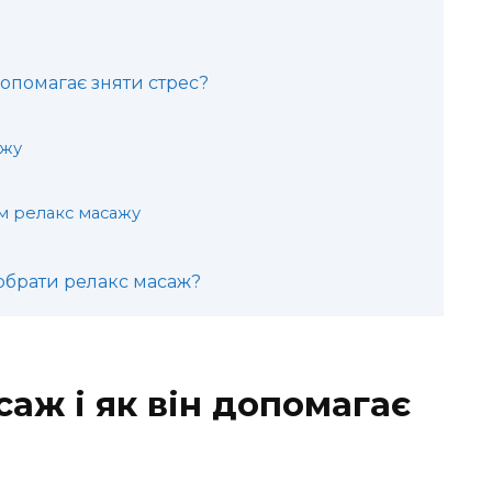
допомагає зняти стрес?
ажу
 релакс масажу
 обрати релакс масаж?
аж і як він допомагає