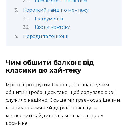
Гіпсокартон і шпаклівка
Короткий гайд по монтажу
Інструменти
Кроки монтажу
Поради та тонкощі
Чим обшити балкон: від
класики до хай-теку
Мрієте про крутий балкон, а не знаєте, чим
обшити? Треба щось таке, щоб радувало око і
служило надійно. Ось де ми граємось з ідеями:
вон там класичний деревопласт, тут –
металевий сайдинг, а там – взагалі щось
космічне.