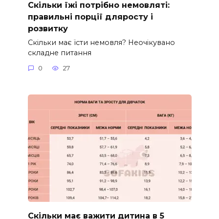
Скільки їжі потрібно немовляті:
правильні порції дляросту і
розвитку
Скільки має їсти немовля? Неочікувано
складне питання
0
27
Скільки має важити дитина в 5