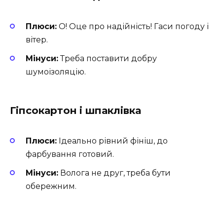
Плюси:
О! Оце про надійність! Гаси погоду і
вітер.
Мінуси:
Треба поставити добру
шумоізоляцію.
Гіпсокартон і шпаклівка
Плюси:
Ідеально рівний фініш, до
фарбування готовий.
Мінуси:
Волога не друг, треба бути
обережним.