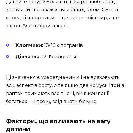
Давайте зануримося в ці цифри, щоб краще
зрозуміти, що вважається стандартом. Смисл:
середні показники — це лише орієнтир, а не
закон. Але цифри цікаві…
Хлопчики:
13-16 кілограмів
Дівчатка:
12-15 кілограмів
Ці значення є усередненими і не враховують
всіх аспектів росту. Але якщо два чомусь і три а
раптом тримають вас вночі, ви в компанії
багатьох — і все ж, слід знати більше.
Фактори, що впливають на вагу
дитини