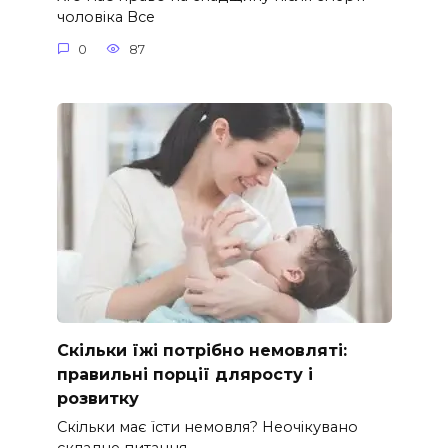
чоловіка Все
0
87
Скільки їжі потрібно немовляті:
правильні порції дляросту і
розвитку
Скільки має їсти немовля? Неочікувано